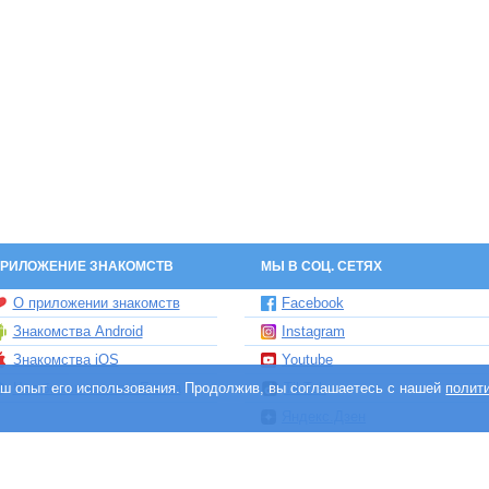
РИЛОЖЕНИЕ ЗНАКОМСТВ
МЫ В СОЦ. СЕТЯХ
О приложении знакомств
Facebook
Знакомства Android
Instagram
Знакомства iOS
Youtube
ваш опыт его использования. Продолжив, вы соглашаетесь с нашей
Чат бот знакомств Елена
TikTok
полит
Яндекс.Дзен