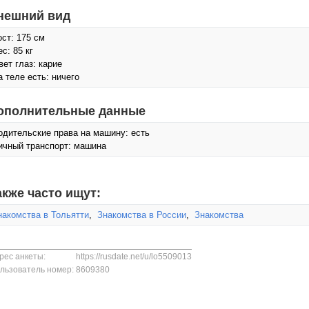
нешний вид
ост: 175 см
с: 85 кг
вет глаз: карие
а теле есть: ничего
ополнительные данные
одительские права на машину: есть
ичный транспорт: машина
акже часто ищут:
накомства в Тольятти
,
Знакомства в России
,
Знакомства
рес анкеты:
https://rusdate.net/u/lo5509013
льзователь номер:
8609380