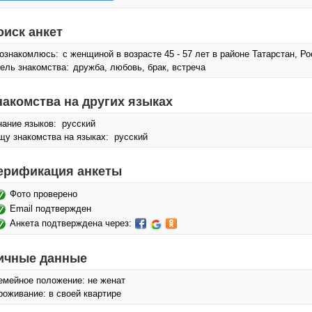
оиск анкет
ознакомлюсь:
с женщиной в возрасте 45 - 57 лет в районе Татарстан, Р
ель знакомства:
дружба, любовь, брак, встреча
накомства на других языках
нание языков: русский
щу знакомства на языках: русский
ерификация анкеты
Фото проверено
Email подтвержден
Анкета подтверждена через:
ичные данные
емейное положение: не женат
роживание: в своей квартире