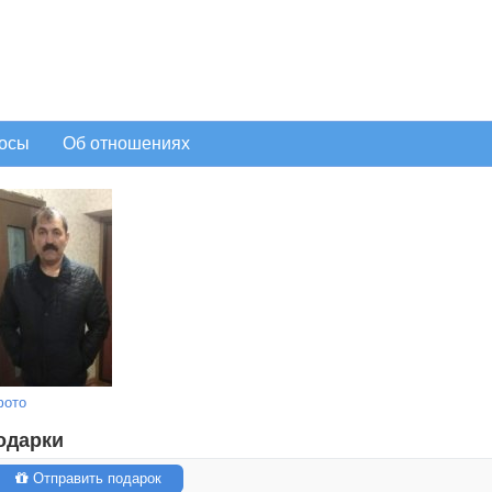
осы
Об отношениях
фото
одарки
Отправить подарок