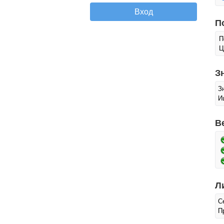
П
П
Ц
З
З
И
В
Л
С
П