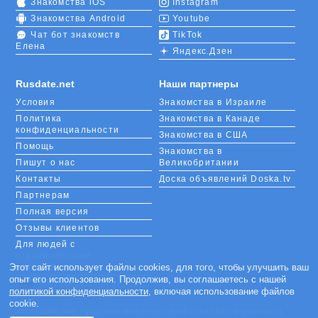
Знакомства iOS
Instagram
Знакомства Android
Youtube
Чат бот знакомств
TikTok
Елена
Яндекс.Дзен
Rusdate.net
Наши партнеры
Условия
Знакомства в Израиле
Политика
Знакомства в Канаде
конфиденциальности
Знакомства в США
Помощь
Знакомства в
Пишут о нас
Великобритании
Контакты
Доска объявлений Doska.tv
Партнерам
Полная версия
Отзывы клиентов
Для людей с
ограниченными
возможностями
Этот сайт использует файлы cookies, для того, чтобы улучшить ваш
опыт его использования. Продолжив, вы соглашаетесь с нашей
Languages
политикой конфиденциальности
, включая использование файлов
cookie.
«m.rusdate.net» - участник международной сети сайтов знакомств,