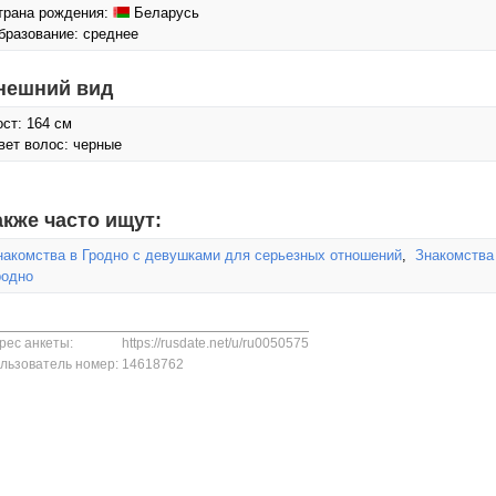
трана рождения:
Беларусь
бразование: среднее
нешний вид
ост: 164 см
вет волос: черные
акже часто ищут:
накомства в Гродно с девушками для серьезных отношений
,
Знакомства
родно
рес анкеты:
https://rusdate.net/u/ru0050575
льзователь номер:
14618762