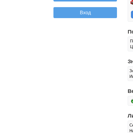
П
П
Ц
З
З
И
В
Л
С
Н