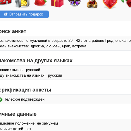
Отправить подарок
оиск анкет
ознакомлюсь:
с мужчиной в возрасте 29 - 42 лет в районе Гродненская 
ель знакомства:
дружба, любовь, брак, встреча
накомства на других языках
нание языков: русский
щу знакомства на языках: русский
ерификация анкеты
Телефон подтвержден
ичные данные
емейное положение: не замужем
аличие детей: нет