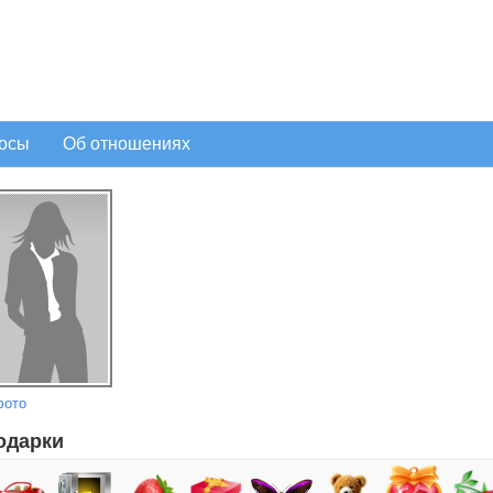
осы
Об отношениях
фото
одарки