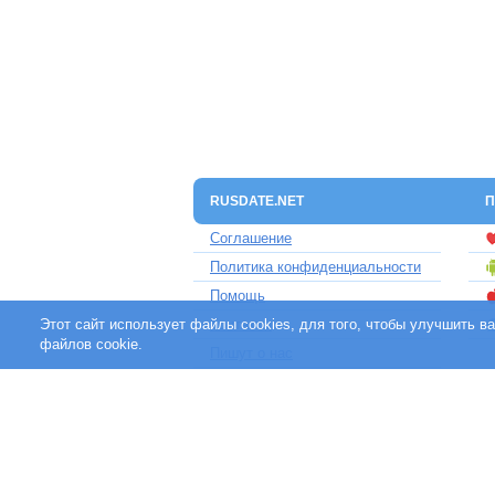
RUSDATE.NET
П
Соглашение
Политика конфиденциальности
Помощь
Этот сайт использует файлы cookies, для того, чтобы улучшить 
Контакты
файлов cookie.
Пишут о нас
Партнерам
Отзывы клиентов
Для людей с ограниченными
возможностями