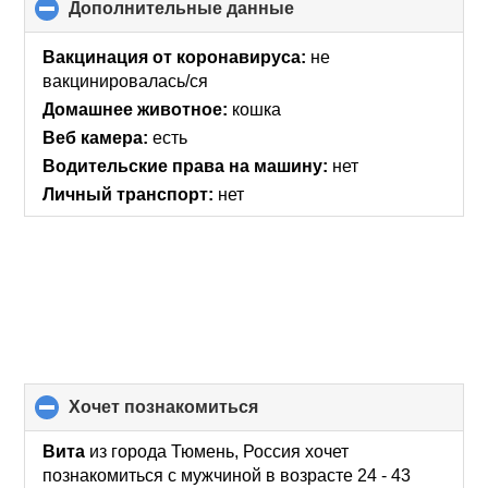
Дополнительные данные
click
to
collapse
Вакцинация от коронавируса:
не
contents
вакцинировалась/ся
Домашнее животное:
кошка
Веб камера:
есть
Водительские права на машину:
нет
Личный транспорт:
нет
хочет познакомиться
click
to
collapse
Вита
из города Тюмень, Россия хочет
contents
познакомиться с мужчиной в возрасте 24 - 43