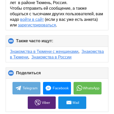
лет в районе Тюмень, Россия.
Чтобы отправить ей сообщение, а также
общаться с тысячами других пользователей, вам
надо
войти в сайт
(если у вас уже есть анкета)
или
зарегистрироваться
.
Также часто ищут:
click
to
collapse
Знакомства в Тюмени с женщинами
,
Знакомства
contents
в Тюмени
,
Знакомства в России
Поделиться
click
to
collapse
contents
Telegram
Facebook
WhatsApp
Viber
Mail