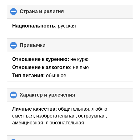
Страна и религия
click
to
collapse
Национальность:
русская
contents
Привычки
click
to
collapse
Отношение к курению:
не курю
contents
Отношение к алкоголю:
не пью
Тип питания:
обычное
Характер и увлечения
click
to
collapse
Личные качества:
общительная, люблю
contents
смеяться, изобретательная, остроумная,
амбициозная, любознательная