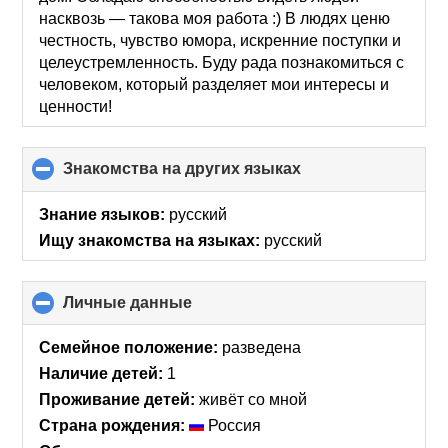
насквозь — такова моя работа :) В людях ценю
честность, чувство юмора, искренние поступки и
целеустремленность. Буду рада познакомиться с
человеком, который разделяет мои интересы и
ценности!
Знакомства на других языках
click
to
collapse
Знание языков:
русский
contents
Ищу знакомства на языках:
русский
Личные данные
click
to
collapse
Семейное положение:
разведена
contents
Наличие детей:
1
Проживание детей:
живёт со мной
Страна рождения:
Россия