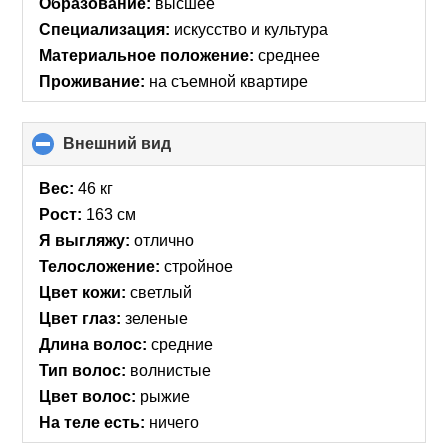
Образование:
высшее
Специализация:
искусство и культура
Материальное положение:
среднее
Проживание:
на съемной квартире
Внешний вид
click
to
collapse
Вес:
46 кг
contents
Рост:
163 см
Я выгляжу:
отлично
Телосложение:
стройное
Цвет кожи:
светлый
Цвет глаз:
зеленые
Длина волос:
средние
Тип волос:
волнистые
Цвет волос:
рыжие
На теле есть:
ничего