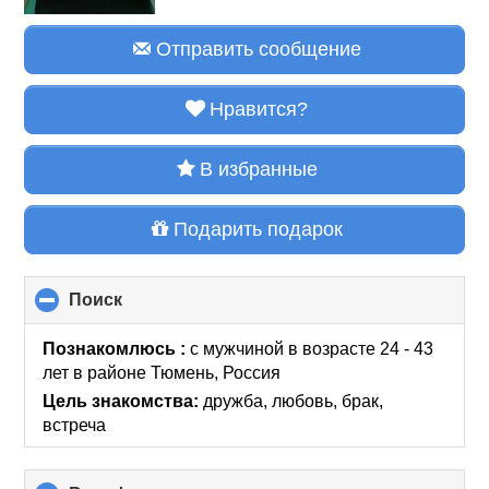
Отправить сообщение
Нравится?
В избранные
Подарить подарок
Поиск
click
to
collapse
Познакомлюсь :
с мужчиной в возрасте 24 - 43
contents
лет
в районе
Тюмень, Россия
Цель знакомства:
дружба, любовь, брак,
встреча