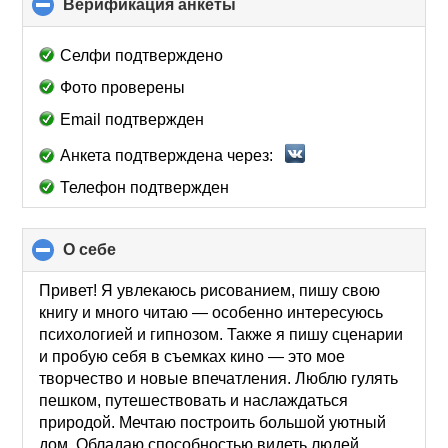
Верификация анкеты
click
to
collapse
Селфи подтверждено
contents
Фото проверены
Email подтвержден
Анкета подтверждена через:
Телефон подтвержден
О себе
click
to
collapse
Привет! Я увлекаюсь рисованием, пишу свою
contents
книгу и много читаю — особенно интересуюсь
психологией и гипнозом. Также я пишу сценарии
и пробую себя в съемках кино — это мое
творчество и новые впечатления. Люблю гулять
пешком, путешествовать и наслаждаться
природой. Мечтаю построить большой уютный
дом. Обладаю способностью видеть людей