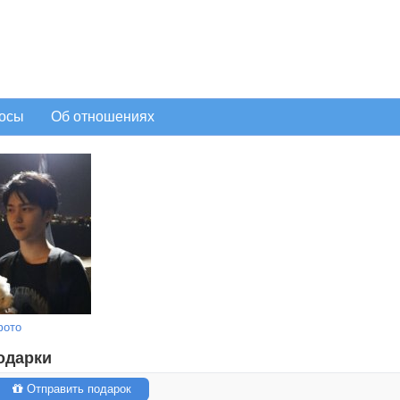
осы
Об отношениях
фото
одарки
Отправить подарок