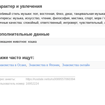
арактер и увлечения
юбимый стиль музыки: поп, восточная, блюз, джаз, танцевальная музыка
нтересы: музыка, искусcтво, чтение, философия, мистика, спорт, море /
ичные качества: спокойный, ответственный, интроверт, чувствительный
ополнительные данные
омашнее животное: кошка
акже часто ищут:
накомства в Осаке
,
Знакомства в Японии
,
Знакомства онлайн
рес анкеты:
https://rusdate.net/u/ru0089557060394
льзователь номер:
16952224