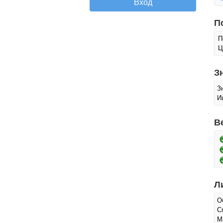
П
П
Ц
З
З
И
В
Л
О
С
М