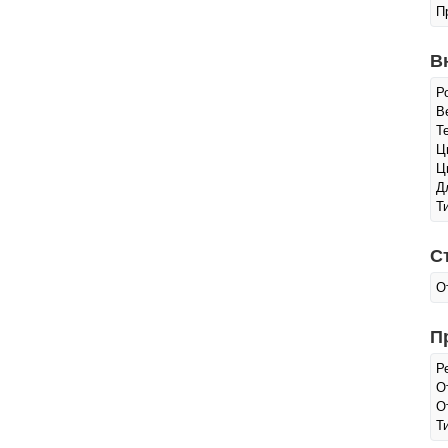
П
В
Р
Ве
Т
Ц
Ц
Д
Т
С
О
П
Р
О
О
Т