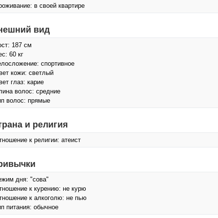
роживание: в своей квартире
нешний вид
ост: 187 см
с: 60 кг
елосложение: спортивное
вет кожи: светлый
вет глаз: карие
лина волос: средние
ип волос: прямые
трана и религия
тношение к религии: атеист
ривычки
ежим дня: "сова"
тношение к курению: не курю
тношение к алкоголю: не пью
ип питания: обычное