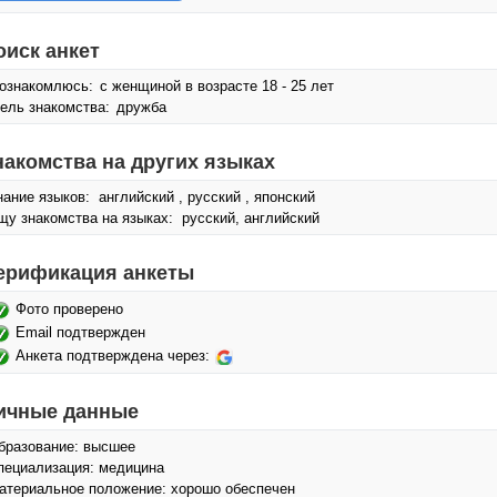
оиск анкет
ознакомлюсь:
с женщиной в возрасте 18 - 25 лет
ель знакомства:
дружба
накомства на других языках
нание языков: английский , русский , японский
щу знакомства на языках: русский, английский
ерификация анкеты
Фото проверено
Email подтвержден
Анкета подтверждена через:
ичные данные
бразование: высшее
пециализация: медицина
атериальное положение: хорошо обеспечен