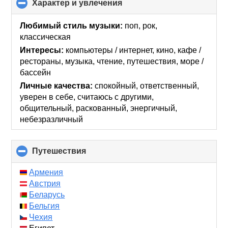
Характер и увлечения
click
to
collapse
Любимый стиль музыки:
поп, рок,
contents
классическая
Интересы:
компьютеры / интернет, кино, кафе /
рестораны, музыка, чтение, путешествия, море /
бассейн
Личные качества:
спокойный, ответственный,
уверен в себе, считаюсь с другими,
общительный, раскованный, энергичный,
небезразличный
Путешествия
click
to
collapse
Армения
contents
Австрия
Беларусь
Бельгия
Чехия