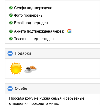
to
collapse
Селфи подтверждено
contents
Фото проверены
Email подтвержден
Анкета подтверждена через:
Телефон подтвержден
Подарки
click
to
collapse
contents
О себе
click
to
collapse
Просьба кому не нужна семья и серьёзные
contents
отношения проходите мимо.