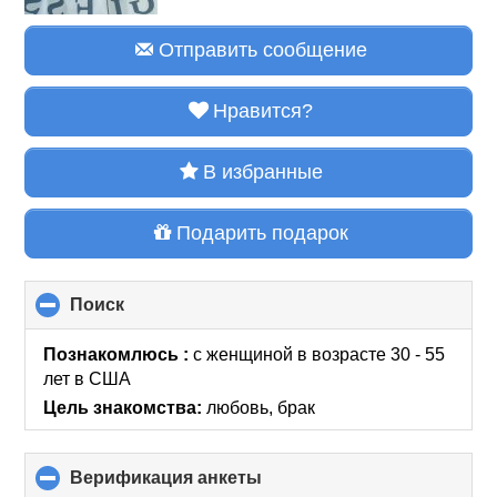
Отправить сообщение
Нравится?
В избранные
Подарить подарок
Поиск
click
to
collapse
Познакомлюсь :
с женщиной в возрасте 30 - 55
contents
лет
в США
Цель знакомства:
любовь, брак
Верификация анкеты
click