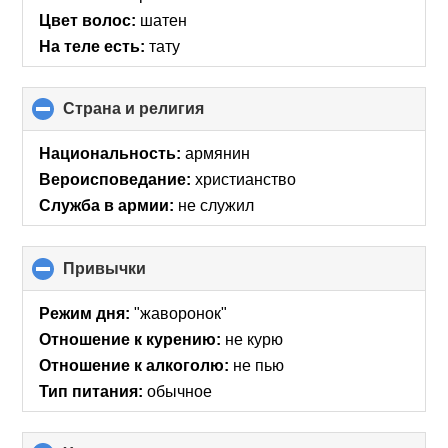
Цвет волос:
шатен
На теле есть:
тату
Страна и религия
click
to
collapse
Национальность:
армянин
contents
Вероисповедание:
христианство
Служба в армии:
не служил
Привычки
click
to
collapse
Режим дня:
"жаворонок"
contents
Отношение к курению:
не курю
Отношение к алкоголю:
не пью
Тип питания:
обычное