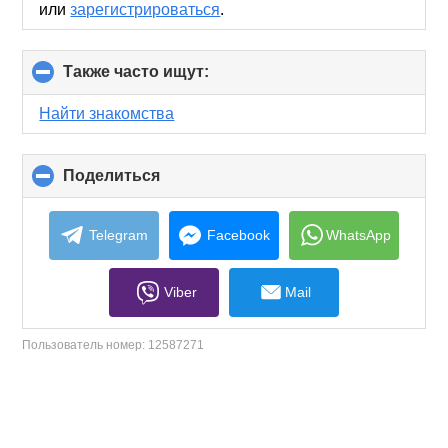
или
зарегистрироваться
.
Также часто ищут:
click
to
collapse
Найти знакомства
contents
Поделиться
click
to
collapse
contents
Telegram
Facebook
WhatsApp
Viber
Mail
Пользователь номер:
12587271