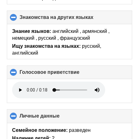
Знакомства на других языках
click
to
collapse
Знание языков:
английский , армянский ,
contents
немецкий , русский , французский
Ищу знакомства на языках:
русский,
английский
Голосовое приветствие
click
to
collapse
contents
Личные данные
click
to
collapse
Семейное положение:
разведен
contents
Наличие детей:
2