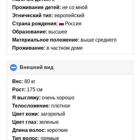
Проживание детей:
не со мной
Этнический тип:
европейский
Страна рождения:
Россия
Образование:
высшее
Материальное положение:
выше среднего
Проживание:
в частном доме
Внешний вид
click
to
collapse
Вес:
80 кг
contents
Рост:
175 см
Я выгляжу:
очень хорошо
Телосложение:
плотное
Цвет кожи:
загорелый
Цвет глаз:
зеленые
Длина волос:
короткие
Тип волос:
прямые