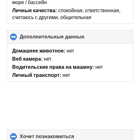
море / бассейн
Личные качества:
спокойная, ответственная,
считаюсь с другими, общительная
Дополнительные данные
click
to
collapse
Домашнее животное:
нет
contents
Веб камера:
нет
Водительские права на машину:
нет
Личный транспорт:
нет
хочет познакомиться
click