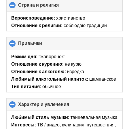
Страна и религия
click
to
collapse
Вероисповедание:
христианство
contents
Отношение к религии:
соблюдаю традиции
Привычки
click
to
collapse
Режим дня:
"жаворонок"
contents
Отношение к курению:
не курю
Отношение к алкоголю:
изредка
Любимый алкогольный напиток:
шампанское
Тип питания:
обычное
Характер и увлечения
click
to
collapse
Любимый стиль музыки:
танцевальная музыка
contents
Интересы:
ТВ / видео, кулинария, путешествия,