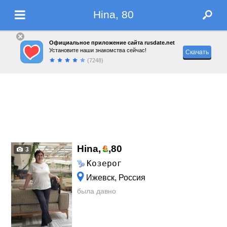
Hina, 80
Официальное приложение сайта rusdate.net
Установите наши знакомства сейчас!
Скачать
(7248)
Hina,
,
80
3
Козерог
Ижевск, Россия
была давно