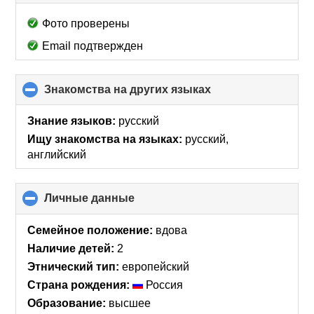
to
collapse
Фото проверены
contents
Email подтвержден
Знакомства на других языках
click
to
collapse
Знание языков:
русский
contents
Ищу знакомства на языках:
русский,
английский
Личные данные
click
to
collapse
Семейное положение:
вдова
contents
Наличие детей:
2
Этнический тип:
европейский
Страна рождения:
Россия
Образование:
высшее