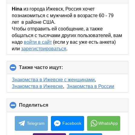
to
collapse
Hina
из города Ижевск, Россия хочет
contents
познакомиться с мужчиной в возрасте 60 - 79
лет в районе США.
Чтобы отправить ей сообщение, а также
общаться с тысячами других пользователей, вам
надо
войти в сайт
(если у вас уже есть анкета)
или
зарегистрироваться
.
Также часто ищут:
click
to
collapse
Знакомства в Ижевске с женщинами
,
contents
Знакомства в Ижевске
,
Знакомства в России
Поделиться
click
to
collapse
contents
Telegram
Facebook
WhatsApp