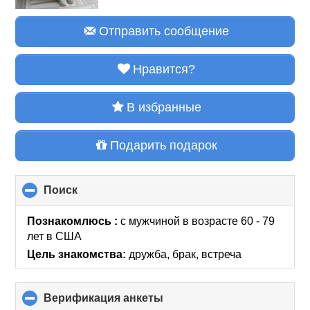
Отправить сообщение
Нравится?
В избранные
Подарить подарок
Поиск
click
to
collapse
Познакомлюсь :
с мужчиной в возрасте 60 - 79
contents
лет
в США
Цель знакомства:
дружба, брак, встреча
Верификация анкеты
click