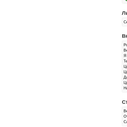
Л
С
В
Р
Ве
Я
Т
Ц
Ц
Д
Ц
Н
С
В
О
С