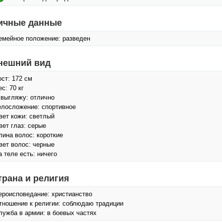
ичные данные
емейное положение: разведен
нешний вид
ост: 172 см
с: 70 кг
 выгляжу: отлично
елосложение: спортивное
вет кожи: светлый
вет глаз: серые
лина волос: короткие
вет волос: черные
а теле есть: ничего
трана и религия
ероисповедание: христианство
тношение к религии: соблюдаю традиции
лужба в армии: в боевых частях