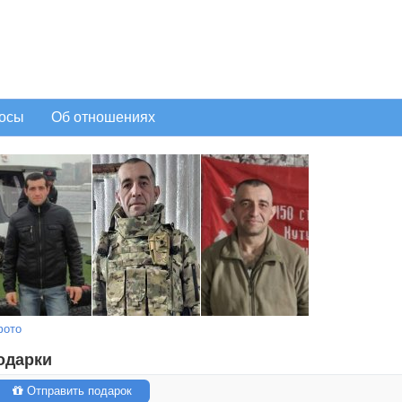
осы
Об отношениях
фото
одарки
Отправить подарок