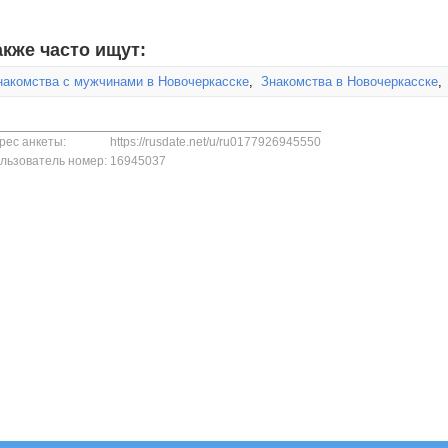
акже часто ищут:
накомства с мужчинами в Новочеркасске
,
Знакомства в Новочеркасске
рес анкеты:
https://rusdate.net/u/ru0177926945550
льзователь номер:
16945037