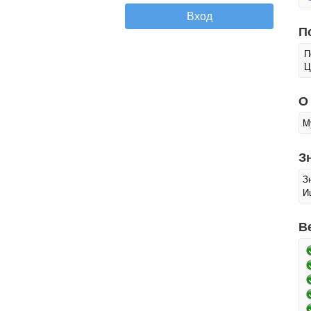
П
П
Ц
О
М
З
З
И
В