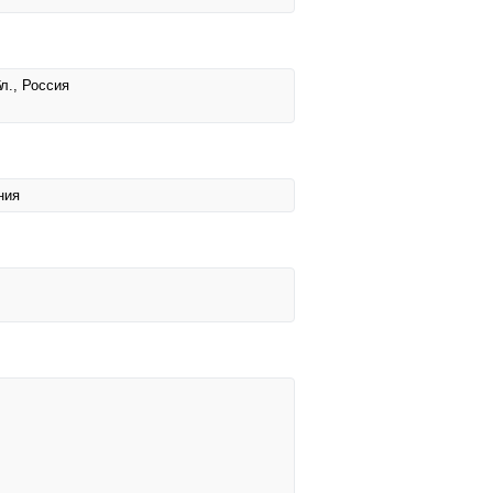
л., Россия
ния