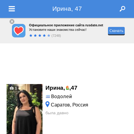
Ирина, 47
Официальное приложение сайта rusdate.net
Установите наши знакомства сейчас!
Скачать
(7248)
Ирина,
,
47
1
Водолей
Саратов, Россия
была давно