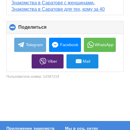
contents
Знакомства в Саратове с женщинами
,
Знакомства в Саратове для тех, кому за 40
Поделиться
click
to
collapse
contents
Telegram
Facebook
WhatsApp
Viber
Mail
Пользователь номер:
14397219
Приложение знакомств
Мы в соц. сетях