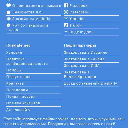
О приложении знакомств
Facebook
Знакомства iOS
Instagram
Знакомства Android
Youtube
Чат бот знакомств
TikTok
Елена
Яндекс.Дзен
Rusdate.net
Наши партнеры
Условия
Знакомства в Израиле
Политика
Знакомства в Канаде
конфиденциальности
Знакомства в США
Помощь
Знакомства в
Пишут о нас
Великобритании
Контакты
Доска объявлений Doska.tv
Партнерам
Полная версия
Отзывы клиентов
Для людей с
ограниченными
возможностями
Этот сайт использует файлы cookies, для того, чтобы улучшить ваш
опыт его использования. Продолжив, вы соглашаетесь с нашей
Languages