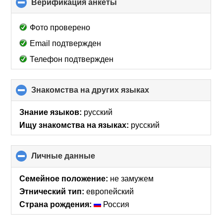
Верификация анкеты
click
to
collapse
Фото проверено
contents
Email подтвержден
Телефон подтвержден
Знакомства на других языках
click
to
collapse
Знание языков:
русский
contents
Ищу знакомства на языках:
русский
Личные данные
click
to
collapse
Семейное положение:
не замужем
contents
Этнический тип:
европейский
Страна рождения:
Россия