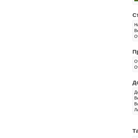
С
Н
В
О
П
О
О
Д
Д
В
В
Л
Т