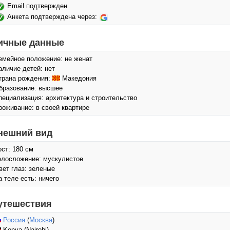
Email подтвержден
Анкета подтверждена через:
ичные данные
емейное положение: не женат
аличие детей: нет
трана рождения:
Македония
бразование: высшее
пециализация: архитектура и строительство
роживание: в своей квартире
нешний вид
ост: 180 см
елосложение: мускулистое
вет глаз: зеленые
а теле есть: ничего
утешествия
Россия
(
Москва
)
Kenya (Nairobi)