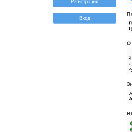
П
П
Ц
О
Я
х
Р
З
З
И
В