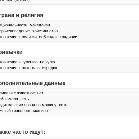
трана и религия
ациональность: македонец
ероисповедание: христианство
тношение к религии: соблюдаю традиции
ривычки
тношение к курению: не курю
тношение к алкоголю: изредка
ополнительные данные
омашнее животное: нет
еб камера: есть
одительские права на машину: есть
ичный транспорт: машина
акже часто ищут: