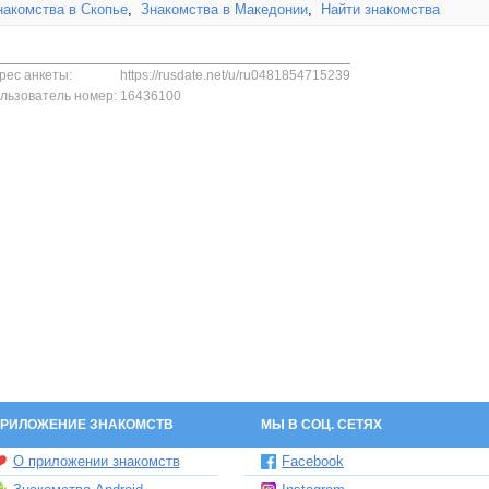
накомства в Скопье
,
Знакомства в Македонии
,
Найти знакомства
рес анкеты:
https://rusdate.net/u/ru0481854715239
льзователь номер:
16436100
РИЛОЖЕНИЕ ЗНАКОМСТВ
МЫ В СОЦ. СЕТЯХ
О приложении знакомств
Facebook