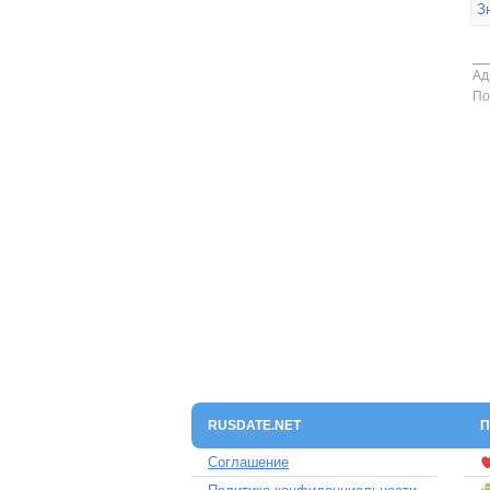
З
Ад
По
RUSDATE.NET
П
Соглашение