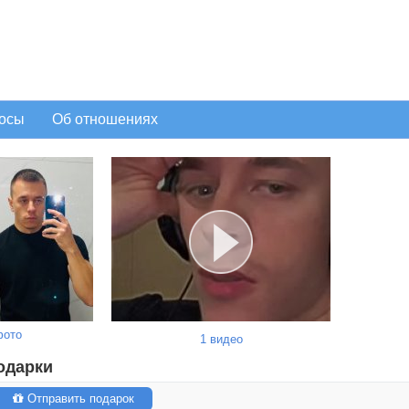
осы
Об отношениях
фото
1 видео
одарки
Отправить подарок