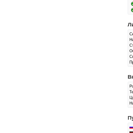
Л
С
Н
С
О
С
П
В
Р
Т
Ц
Н
П