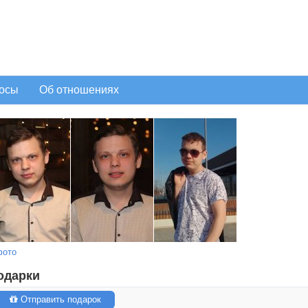
осы
Об отношениях
фото
одарки
Отправить подарок