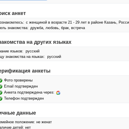
оиск анкет
ознакомлюсь:
с женщиной в возрасте 21 - 29 лет в районе Казань, Росс
ель знакомства:
дружба, любовь, брак, встреча
накомства на других языках
нание языков: русский
щу знакомства на языках: русский
ерификация анкеты
Фото проверены
Email подтвержден
Анкета подтверждена через:
Телефон подтвержден
ичные данные
емейное положение: не женат
аличие детей: нет