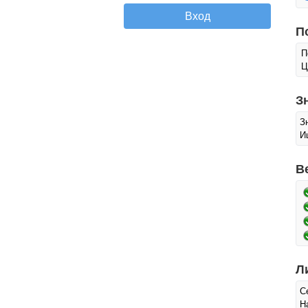
П
П
Ц
З
З
И
В
Л
С
Н