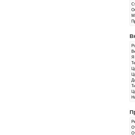
С
О
М
П
В
Р
Ве
Я
Т
Ц
Ц
Д
Т
Ц
Н
П
Р
О
О