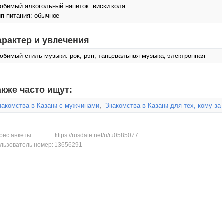
юбимый алкогольный напиток: виски кола
ип питания: обычное
арактер и увлечения
юбимый стиль музыки: рок, рэп, танцевальная музыка, электронная
акже часто ищут:
накомства в Казани с мужчинами
,
Знакомства в Казани для тех, кому за
рес анкеты:
https://rusdate.net/u/ru0585077
льзователь номер:
13656291