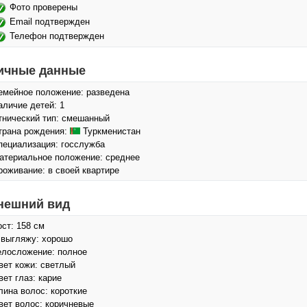
Фото проверены
Email подтвержден
Телефон подтвержден
ичные данные
емейное положение: разведена
аличие детей: 1
тнический тип: смешанный
трана рождения:
Туркменистан
пециализация: госслужба
атериальное положение: среднее
роживание: в своей квартире
нешний вид
ост: 158 см
 выгляжу: хорошо
елосложение: полное
вет кожи: светлый
вет глаз: карие
лина волос: короткие
вет волос: коричневые