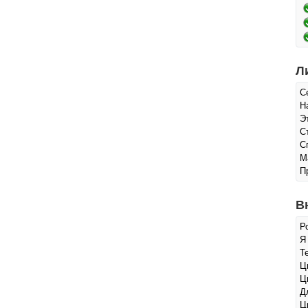
Л
С
Н
Э
С
С
М
П
В
Р
Я
Т
Ц
Ц
Д
Ц