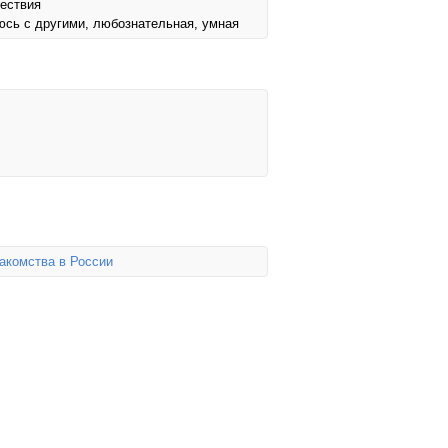
шествия
юсь с другими, любознательная, умная
акомства в России