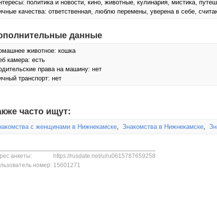
нтересы: политика и новости, кино, животные, кулинария, мистика, путе
ичные качества: ответственная, люблю перемены, уверена в себе, счита
ополнительные данные
омашнее животное: кошка
еб камера: есть
одительские права на машину: нет
ичный транспорт: нет
акже часто ищут:
накомства с женщинами в Нижнекамске
,
Знакомства в Нижнекамске
,
Зн
рес анкеты:
https://rusdate.net/u/ru0615787659258
льзователь номер:
15601271