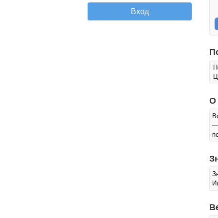
П
П
Ц
О
В
—
п
З
З
И
В