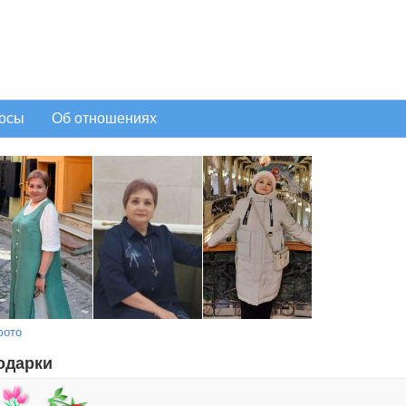
осы
Об отношениях
фото
одарки