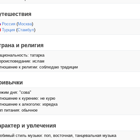
утешествия
Россия
(
Москва
)
Турция
(
Стамбул
)
трана и религия
ациональность: татарка
ероисповедание: ислам
тношение к религии: соблюдаю традиции
ривычки
ежим дня: "сова"
тношение к курению: не курю
тношение к алкоголю: изредка
ип питания: обычное
арактер и увлечения
юбимый стиль музыки: поп, восточная, танцевальная музыка