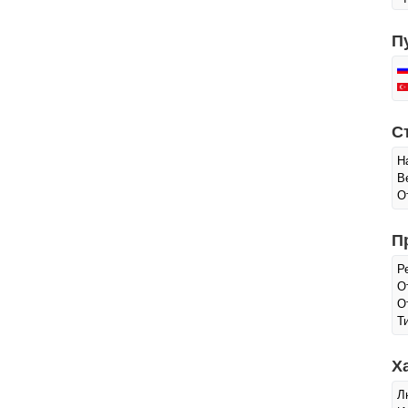
П
С
Н
В
О
П
Р
О
О
Т
Х
Л