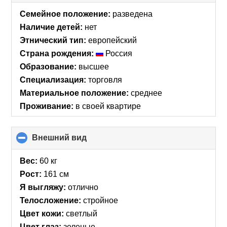
to
collapse
Семейное положение:
разведена
contents
Наличие детей:
нет
Этнический тип:
европейский
Страна рождения:
Россия
Образование:
высшее
Специализация:
торговля
Материальное положение:
среднее
Проживание:
в своей квартире
Внешний вид
click
to
collapse
Вес:
60 кг
contents
Рост:
161 см
Я выгляжу:
отлично
Телосложение:
стройное
Цвет кожи:
светлый
Цвет глаз:
зеленые