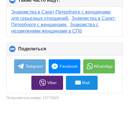
Также часто ищут:
click
to
collapse
Знакомства в Санкт-Петербурге с женщинами
contents
для серьезных отношений
,
Знакомства в Санкт-
Петербурге с женщинами
,
Знакомства с
незамужними женщинами в СПб
Поделиться
click
to
collapse
contents
Telegram
Facebook
WhatsApp
Viber
Mail
Пользователь номер:
13773629