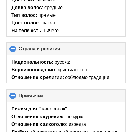
Длина волос:
средние
Тип волос:
прямые
Цвет волос:
шатен
На теле есть:
ничего
Страна и религия
click
to
collapse
Национальность:
русская
contents
Вероисповедание:
христианство
Отношение к религии:
соблюдаю традиции
Привычки
click
to
collapse
Режим дня:
"жаворонок"
contents
Отношение к курению:
не курю
Отношение к алкоголю:
изредка
Любимый алкогольный напиток:
шампанское