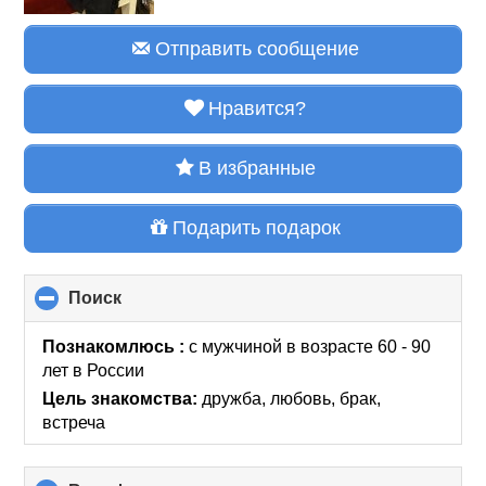
Отправить сообщение
Нравится?
В избранные
Подарить подарок
Поиск
click
to
collapse
Познакомлюсь :
с мужчиной в возрасте 60 - 90
contents
лет
в России
Цель знакомства:
дружба, любовь, брак,
встреча