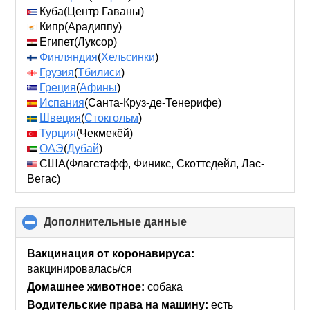
contents
Куба(Центр Гаваны)
Кипр(Арадиппу)
Египет(Луксор)
Финляндия
(
Хельсинки
)
Грузия
(
Тбилиси
)
Греция
(
Афины
)
Испания
(Санта-Круз-де-Тенерифе)
Швеция
(
Стокгольм
)
Турция
(Чекмекёй)
ОАЭ
(
Дубай
)
США(Флагстафф, Финикс, Скоттсдейл, Лас-
Вегас)
Дополнительные данные
click
to
collapse
Вакцинация от коронавируса:
contents
вакцинировалась/ся
Домашнее животное:
собака
Водительские права на машину:
есть