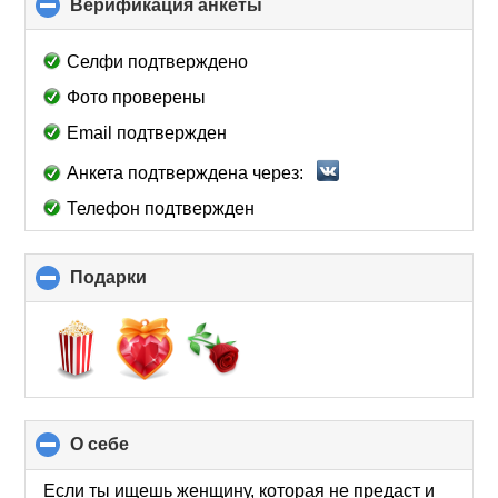
Верификация анкеты
click
to
collapse
Селфи подтверждено
contents
Фото проверены
Email подтвержден
Анкета подтверждена через:
Телефон подтвержден
Подарки
click
to
collapse
contents
О себе
click
to
collapse
Если ты ищешь женщину, которая не предаст и