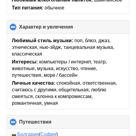
Тип питания:
обычное
Характер и увлечения
click
to
collapse
Любимый стиль музыки:
поп, блюз, джаз,
contents
этническая, нью-эйдж, танцевальная музыка,
классическая
Интересы:
компьютеры / интернет, театр,
животные, музыка, искусcтво, чтение,
путешествия, море / бассейн
Личные качества:
спокойная, ответственная,
считаюсь с другими, общительная, люблю
смеяться, склонна к компромиссам,
романтичная, умная
Путешествия
click
to
collapse
Болгария
(
София
)