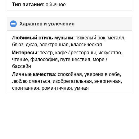
Тип питания:
обычное
Характер и увлечения
click
to
collapse
Любимый стиль музыки:
тяжелый рок, металл,
contents
блюз, джаз, электронная, классическая
Интересы:
театр, кафе / рестораны, искусcтво,
чтение, философия, путешествия, море /
бассейн
Личные качества:
спокойная, уверена в себе,
люблю смеяться, изобретательная, энергичная,
спонтанная, романтичная, умная