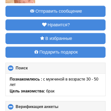
Отправить сообщение
Нравится?
В избранные
Подарить подарок
Поиск
click
to
collapse
Познакомлюсь :
с мужчиной в возрасте 30 - 50
contents
лет
Цель знакомства:
брак
Верификация анкеты
click