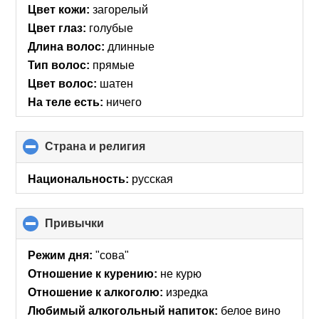
Цвет кожи:
загорелый
Цвет глаз:
голубые
Длина волос:
длинные
Тип волос:
прямые
Цвет волос:
шатен
На теле есть:
ничего
Страна и религия
click
to
collapse
Национальность:
русская
contents
Привычки
click
to
collapse
Режим дня:
"сова"
contents
Отношение к курению:
не курю
Отношение к алкоголю:
изредка
Любимый алкогольный напиток:
белое вино