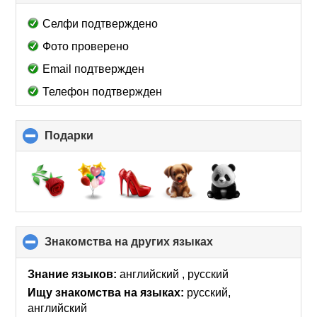
to
collapse
Селфи подтверждено
contents
Фото проверено
Email подтвержден
Телефон подтвержден
Подарки
click
to
collapse
contents
Знакомства на других языках
click
to
collapse
Знание языков:
английский , русский
contents
Ищу знакомства на языках:
русский,
английский