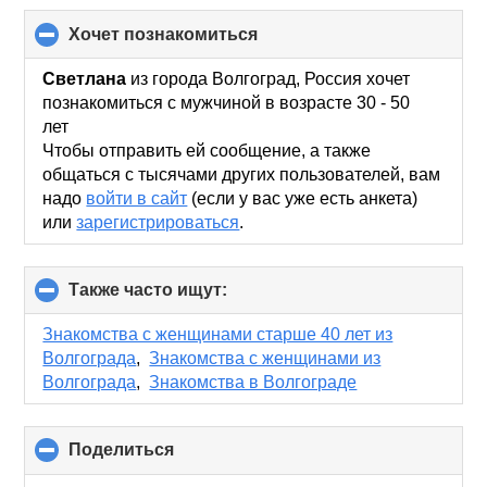
хочет познакомиться
click
to
collapse
Светлана
из города Волгоград, Россия хочет
contents
познакомиться с мужчиной в возрасте 30 - 50
лет
Чтобы отправить ей сообщение, а также
общаться с тысячами других пользователей, вам
надо
войти в сайт
(если у вас уже есть анкета)
или
зарегистрироваться
.
Также часто ищут:
click
to
collapse
Знакомства с женщинами старше 40 лет из
contents
Волгограда
,
Знакомства с женщинами из
Волгограда
,
Знакомства в Волгограде
Поделиться
click
to