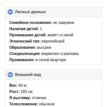
Личные данные
click
to
collapse
Семейное положение:
не замужем
contents
Наличие детей:
1
Проживание детей:
живёт со мной
Этнический тип:
европейский
Образование:
высшее
Специализация:
маркетинг и реклама
Проживание:
в своей квартире
Внешний вид
click
to
collapse
Вес:
60 кг
contents
Рост:
165 см
Я выгляжу:
отлично
Телосложение:
обычное