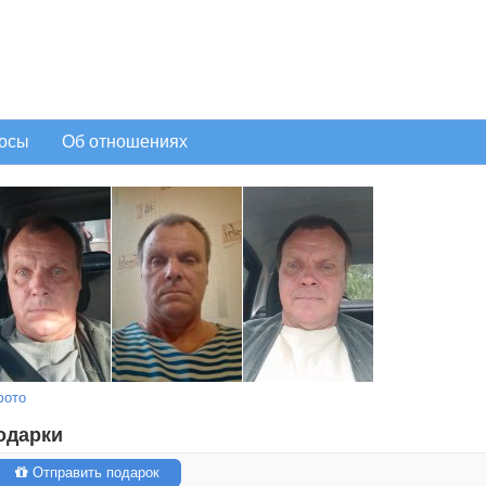
осы
Об отношениях
фото
одарки
Отправить подарок