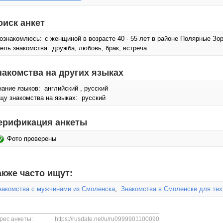
оиск анкет
ознакомлюсь:
с женщиной в возрасте 40 - 55 лет в районе Полярные Зо
ель знакомства:
дружба, любовь, брак, встреча
накомства на других языках
нание языков: английский , русский
щу знакомства на языках: русский
ерификация анкеты
Фото проверены
акже часто ищут:
накомства с мужчинами из Смоленска
,
Знакомства в Смоленске для тех,
рес анкеты:
https://rusdate.net/u/ru0999901100090