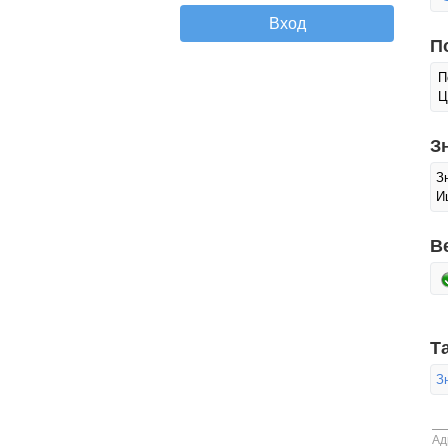
П
П
Ц
З
З
И
В
Т
З
Ад