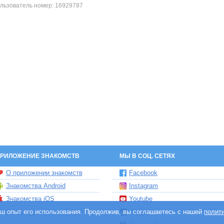
льзователь номер:
16929787
РИЛОЖЕНИЕ ЗНАКОМСТВ
МЫ В СОЦ. СЕТЯХ
О приложении знакомств
Facebook
Знакомства Android
Instagram
Знакомства iOS
Youtube
ваш опыт его использования. Продолжив, вы соглашаетесь с нашей
Чат бот знакомств Елена
TikTok
полит