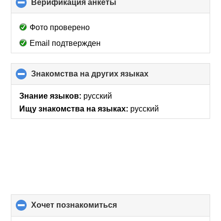
Верификация анкеты
click
to
collapse
Фото проверено
contents
Email подтвержден
Знакомства на других языках
click
to
collapse
Знание языков:
русский
contents
Ищу знакомства на языках:
русский
хочет познакомиться
click
to