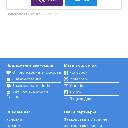
Пользователь номер:
16680533
Приложение знакомств
Мы в соц. сетях
О приложении знакомств
Facebook
Знакомства iOS
Instagram
Знакомства Android
Youtube
Чат бот знакомств
TikTok
Елена
Яндекс.Дзен
Rusdate.net
Наши партнеры
Условия
Знакомства в Израиле
Политика
Знакомства в Канаде