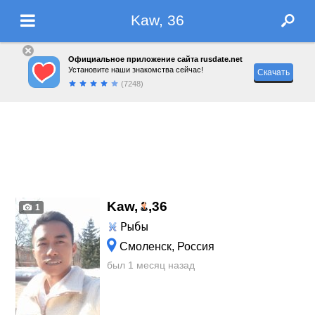
Kaw, 36
Официальное приложение сайта rusdate.net
Установите наши знакомства сейчас!
Скачать
(7248)
Kaw,
,
36
1
Рыбы
Смоленск, Россия
был 1 месяц назад