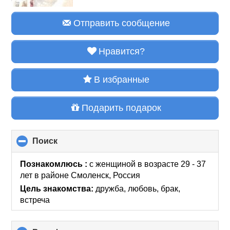
Отправить сообщение
Нравится?
В избранные
Подарить подарок
Поиск
click
to
collapse
Познакомлюсь :
с женщиной в возрасте 29 - 37
contents
лет
в районе
Смоленск, Россия
Цель знакомства:
дружба, любовь, брак,
встреча