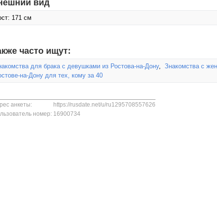
нешний вид
ост: 171 см
акже часто ищут:
накомства для брака с девушками из Ростова-на-Дону
,
Знакомства с же
остове-на-Дону для тех, кому за 40
рес анкеты:
https://rusdate.net/u/ru1295708557626
льзователь номер:
16900734