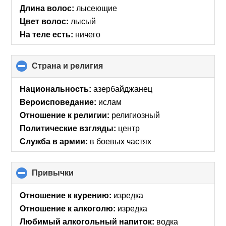
Длина волос:
лысеющие
Цвет волос:
лысый
На теле есть:
ничего
Страна и религия
click
to
collapse
Национальность:
азepбaйджaнeц
contents
Вероисповедание:
ислам
Отношение к религии:
религиозный
Политические взгляды:
центр
Служба в армии:
в боевых частях
Привычки
click
to
collapse
Отношение к курению:
изредка
contents
Отношение к алкоголю:
изредка
Любимый алкогольный напиток:
водка