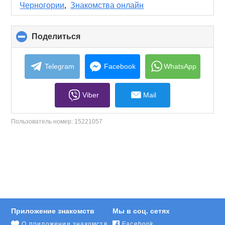
contents
Черногории
,
Знакомства онлайн
Поделиться
click
to
collapse
contents
Telegram
Facebook
WhatsApp
Viber
Mail
Пользователь номер:
15221057
Приложение знакомств
Мы в соц. сетях
О приложении знакомств
Facebook