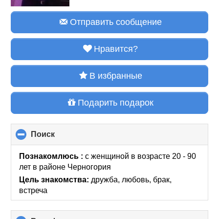
Отправить сообщение
Нравится?
В избранные
Подарить подарок
Поиск
click
to
collapse
Познакомлюсь :
с женщиной в возрасте 20 - 90
contents
лет
в районе
Черногория
Цель знакомства:
дружба, любовь, брак,
встреча