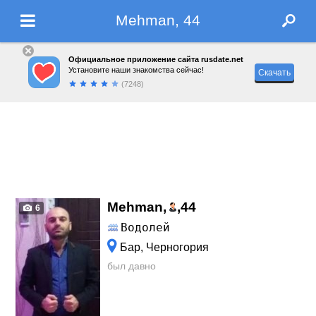
Mehman, 44
Официальное приложение сайта rusdate.net
Установите наши знакомства сейчас!
Скачать
(7248)
Mehman,
,
44
6
Водолей
Бар, Черногория
был давно