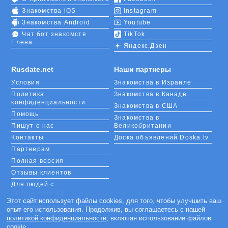
Знакомства iOS
Instagram
Знакомства Android
Youtube
Чат бот знакомств
TikTok
Елена
Яндекс.Дзен
Rusdate.net
Наши партнеры
Условия
Знакомства в Израиле
Политика
Знакомства в Канаде
конфиденциальности
Знакомства в США
Помощь
Знакомства в
Пишут о нас
Великобритании
Контакты
Доска объявлений Doska.tv
Партнерам
Полная версия
Отзывы клиентов
Для людей с
ограниченными
возможностями
Этот сайт использует файлы cookies, для того, чтобы улучшить ваш
опыт его использования. Продолжив, вы соглашаетесь с нашей
Languages
политикой конфиденциальности
, включая использование файлов
cookie.