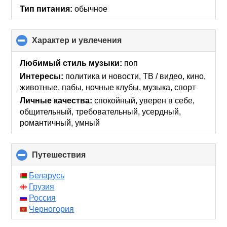
Тип питания:
обычное
Характер и увлечения
click
to
collapse
Любимый стиль музыки:
поп
contents
Интересы:
политика и новости, ТВ / видео, кино,
животные, пабы, ночные клубы, музыка, спорт
Личные качества:
спокойный, уверен в себе,
общительный, требовательный, усердный,
романтичный, умный
Путешествия
click
to
collapse
Беларусь
contents
Грузия
Россия
Черногория