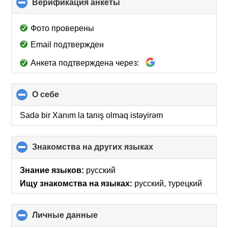
Верификация анкеты
click
to
collapse
Фото проверены
contents
Email подтвержден
Анкета подтверждена через:
О себе
click
to
collapse
Sadə bir Xanım la tanış olmaq istəyirəm
contents
Знакомства на других языках
click
to
collapse
Знание языков:
русский
contents
Ищу знакомства на языках:
русский, турецкий
Личные данные
click
to