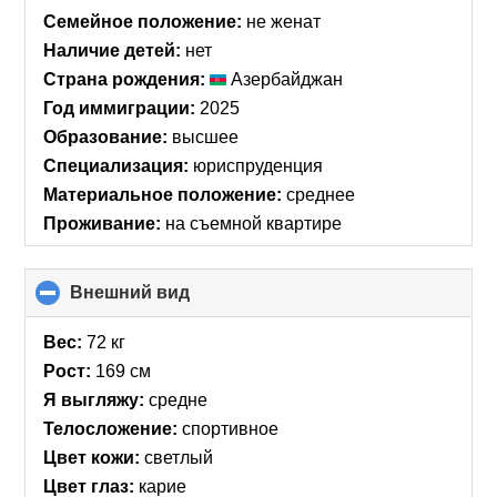
collapse
Семейное положение:
не женат
contents
Наличие детей:
нет
Страна рождения:
Азербайджан
Год иммиграции:
2025
Образование:
высшее
Специализация:
юриспруденция
Материальное положение:
среднее
Проживание:
на съемной квартире
Внешний вид
click
to
collapse
Вес:
72 кг
contents
Рост:
169 см
Я выгляжу:
средне
Телосложение:
спортивное
Цвет кожи:
светлый
Цвет глаз:
карие