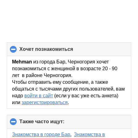
хочет познакомиться
click
to
collapse
Mehman
из города Бар, Черногория хочет
contents
познакомиться с женщиной в возрасте 20 - 90
лет в районе Черногория.
Чтобы отправить ему сообщение, а также
общаться с тысячами других пользователей, вам
надо
войти в сайт
(если у вас уже есть анкета)
или
зарегистрироваться
.
Также часто ищут:
click
to
collapse
Знакомства в городе Бар
,
Знакомства в