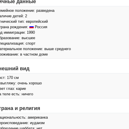
ичные данные
емейное положение: разведена
аличие детей: 2
тнический тип: европейский
трана рождения:
Россия
од иммиграции: 1990
бразование: высшее
пециализация: спорт
атериальное положение: выше среднего
роживание: в частном доме
нешний вид
ост: 170 см
 выгляжу: очень хорошо
вет глаз: карие
а теле есть: ничего
трана и религия
ациональность: американка
ероисповедание: иудаизм
облюдение шаббата: нет