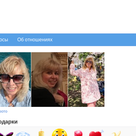
осы
Об отношениях
фото
одарки