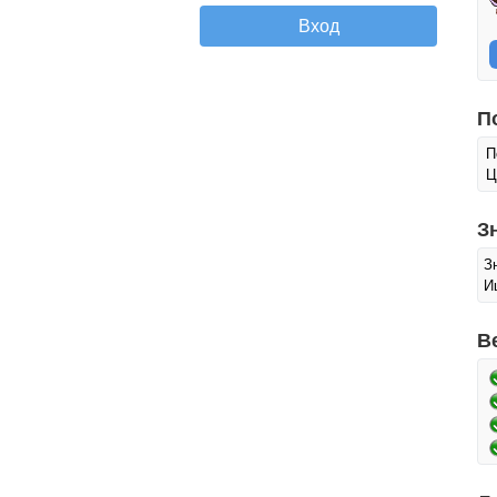
П
П
Ц
З
З
И
В