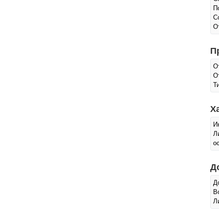
П
С
О
П
О
О
Т
Х
И
Л
о
Д
Д
В
Л