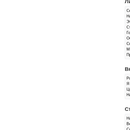
Л
С
Н
Э
С
Г
О
С
М
П
В
Р
Я
Ц
Н
С
Н
В
С