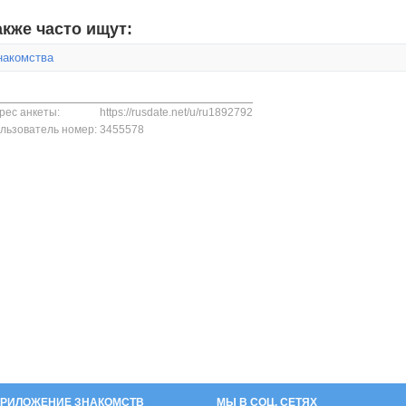
акже часто ищут:
накомства
рес анкеты:
https://rusdate.net/u/ru1892792
льзователь номер:
3455578
РИЛОЖЕНИЕ ЗНАКОМСТВ
МЫ В СОЦ. СЕТЯХ