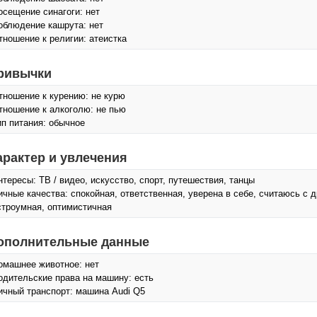
осещение синагоги: нет
облюдение кашрута: нет
тношение к религии: атеистка
ривычки
тношение к курению: не курю
тношение к алкоголю: не пью
ип питания: обычное
арактер и увлечения
нтересы: ТВ / видео, искусcтво, спорт, путешествия, танцы
ичные качества: спокойная, ответственная, уверена в себе, считаюсь с 
строумная, оптимистичная
ополнительные данные
омашнее животное: нет
одительские права на машину: есть
ичный транспорт: машина Audi Q5