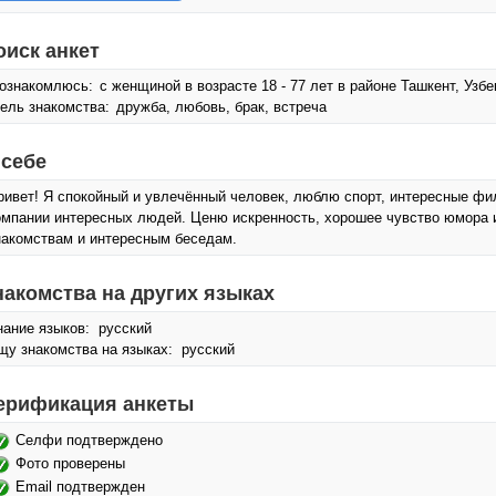
оиск анкет
ознакомлюсь:
с женщиной в возрасте 18 - 77 лет в районе Ташкент, Узбе
ель знакомства:
дружба, любовь, брак, встреча
 себе
ривет! Я спокойный и увлечённый человек, люблю спорт, интересные ф
омпании интересных людей. Ценю искренность, хорошее чувство юмора и
накомствам и интересным беседам.
накомства на других языках
нание языков: русский
щу знакомства на языках: русский
ерификация анкеты
Селфи подтверждено
Фото проверены
Email подтвержден