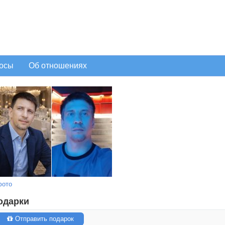
осы
Об отношениях
фото
одарки
Отправить подарок