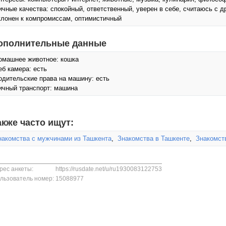
ичные качества: спокойный, ответственный, уверен в себе, считаюсь с д
клонен к компромиссам, оптимистичный
ополнительные данные
омашнее животное: кошка
еб камера: есть
одительские права на машину: есть
ичный транспорт: машина
акже часто ищут:
накомства с мужчинами из Ташкента
,
Знакомства в Ташкенте
,
Знакомств
рес анкеты:
https://rusdate.net/u/ru1930083122753
льзователь номер:
15088977