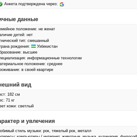
Анкета подтверждена через:
ичные данные
емейное положение: не женат
аличие детей: нет
тнический тип: смешанный
трана рождения:
Узбекистан
бразование: высшее
пециализация: информационные технологии
атериальное положение: среднее
роживание: в своей квартире
нешний вид
ост: 182 см
с: 71 кг
вет кожи: светлый
арактер и увлечения
юбимый стиль музыки: рок, тяжелый рок, металл
нтересы: компьютеры / интернет, животные, музыка, кулинария, философи