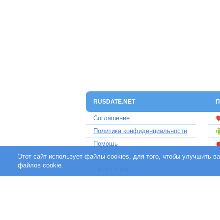
RUSDATE.NET
П
Соглашение
Политика конфиденциальности
Помощь
Этот сайт использует файлы cookies, для того, чтобы улучшить 
Контакты
файлов cookie.
Пишут о нас
Партнерам
Отзывы клиентов
Для людей с ограниченными
возможностями