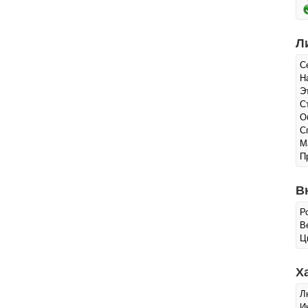
Л
С
Н
Э
С
О
С
М
П
В
Р
Ве
Ц
Х
Л
И