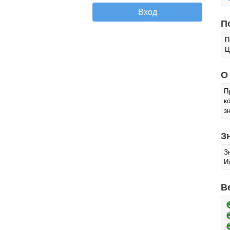
П
П
Ц
О
П
к
з
З
З
И
В