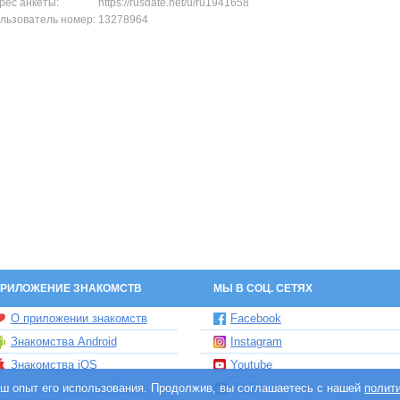
рес анкеты:
https://rusdate.net/u/ru1941658
льзователь номер:
13278964
РИЛОЖЕНИЕ ЗНАКОМСТВ
МЫ В СОЦ. СЕТЯХ
О приложении знакомств
Facebook
Знакомства Android
Instagram
Знакомства iOS
Youtube
ваш опыт его использования. Продолжив, вы соглашаетесь с нашей
Чат бот знакомств Елена
TikTok
полит