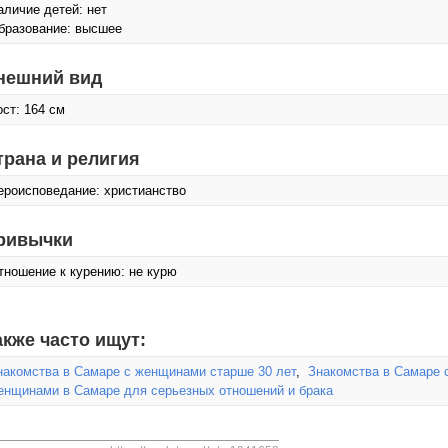
аличие детей: нет
бразование: высшее
нешний вид
ост: 164 см
трана и религия
ероисповедание: христианство
ривычки
тношение к курению: не курю
акже часто ищут:
накомства в Самаре с женщинами старше 30 лет
,
Знакомства в Самаре 
енщинами в Самаре для серьезных отношений и брака