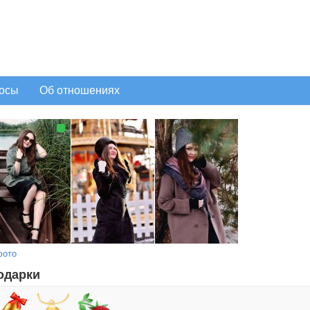
осы
Об отношениях
фото
одарки