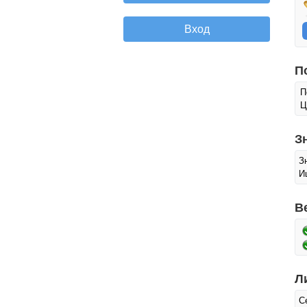
П
П
Ц
З
З
И
В
Л
С