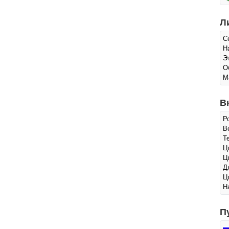
Л
С
Н
Э
О
М
В
Р
Ве
Т
Ц
Ц
Д
Ц
Н
П