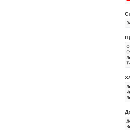
С
В
П
О
О
Л
Т
Х
Л
И
Л
Д
Д
В