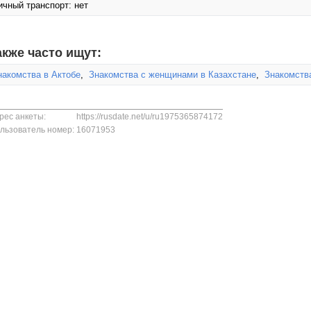
ичный транспорт: нет
акже часто ищут:
накомства в Актобе
,
Знакомства с женщинами в Казахстане
,
Знакомств
рес анкеты:
https://rusdate.net/u/ru1975365874172
льзователь номер:
16071953