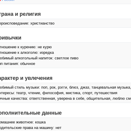
трана и религия
ероисповедание: христианство
ривычки
тношение к курению: не курю
тношение к алкоголю: изредка
юбимый алкогольный напиток: светлое пиво
ип питания: обычное
арактер и увлечения
юбимый стиль музыки: поп, рок, рэгги, блюз, джаз, танцевальная музыка
нтересы: театр, чтение, философия, мистика, спорт, путешествия
ичные качества: ответственная, уверена в себе, общительная, люблю см
ополнительные данные
омашнее животное: кошка
одительские права на машину: нет