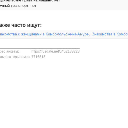
одительские права на машину: нет
ичный транспорт: нет
акже часто ищут:
накомства с женщинами в Комсомольске-на-Амуре
,
Знакомства в Комсо
рес анкеты:
https://rusdate.net/u/ru2138223
льзователь номер:
7716515