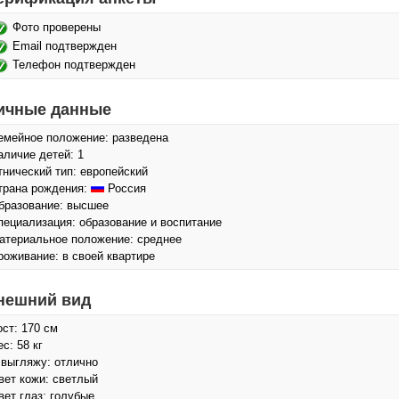
Фото проверены
Email подтвержден
Телефон подтвержден
ичные данные
емейное положение: разведена
аличие детей: 1
тнический тип: европейский
трана рождения:
Россия
бразование: высшее
пециализация: образование и воспитание
атериальное положение: среднее
роживание: в своей квартире
нешний вид
ост: 170 см
с: 58 кг
 выгляжу: отлично
вет кожи: светлый
вет глаз: голубые