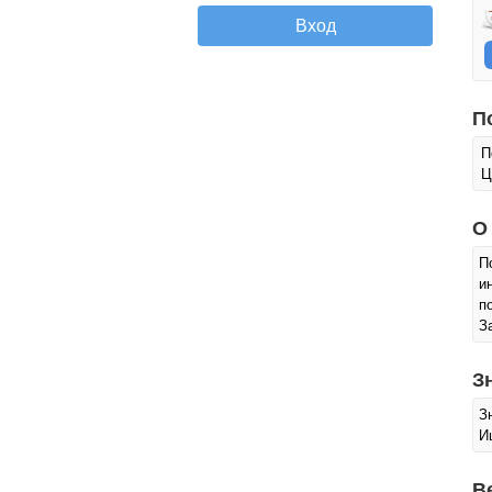
П
П
Ц
О
П
и
п
З
З
З
И
В