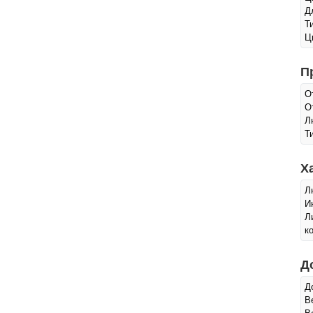
Д
Т
Ц
П
О
О
Л
Т
Х
Л
И
Л
к
Д
Д
В