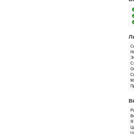
Л
С
Н
Э
С
О
С
М
П
В
Р
Ве
Я
Ц
Ц