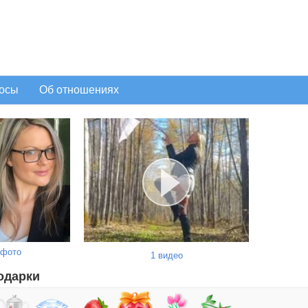
осы
Об отношениях
 фото
1 видео
одарки