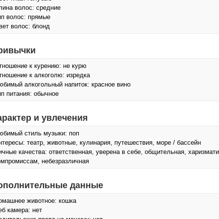
лина волос: средние
ип волос: прямые
вет волос: блонд
ривычки
тношение к курению: не курю
тношение к алкоголю: изредка
юбимый алкогольный напиток: красное вино
ип питания: обычное
арактер и увлечения
юбимый стиль музыки: поп
нтересы: театр, животные, кулинария, путешествия, море / бассейн
ичные качества: ответственная, уверена в себе, общительная, харизмати
омпромиссам, небезразличная
ополнительные данные
омашнее животное: кошка
еб камера: нет