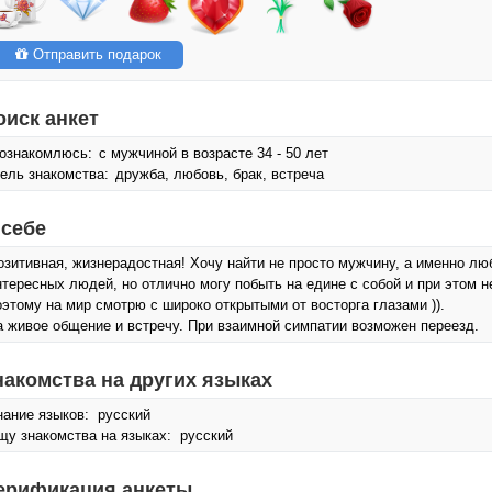
Отправить подарок
оиск анкет
ознакомлюсь:
с мужчиной в возрасте 34 - 50 лет
ель знакомства:
дружба, любовь, брак, встреча
 себе
озитивная, жизнерадостная! Хочу найти не просто мужчину, а именно л
нтересных людей, но отлично могу побыть на едине с собой и при этом н
оэтому на мир смотрю с широко открытыми от восторга глазами )).
а живое общение и встречу. При взаимной симпатии возможен переезд.
накомства на других языках
нание языков: русский
щу знакомства на языках: русский
ерификация анкеты