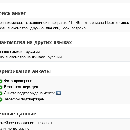
оиск анкет
ознакомлюсь:
с женщиной в возрасте 41 - 46 лет в районе Нефтеюганск
ель знакомства:
дружба, любовь, брак, встреча
накомства на других языках
нание языков: русский
щу знакомства на языках: русский
ерификация анкеты
Фото проверено
Email подтвержден
Анкета подтверждена через:
Телефон подтвержден
ичные данные
емейное положение: не женат
аличие детей: нет