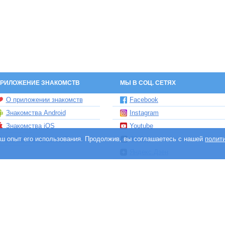
РИЛОЖЕНИЕ ЗНАКОМСТВ
МЫ В СОЦ. СЕТЯХ
О приложении знакомств
Facebook
Знакомства Android
Instagram
Знакомства iOS
Youtube
ваш опыт его использования. Продолжив, вы соглашаетесь с нашей
Чат бот знакомств Елена
TikTok
полит
Яндекс.Дзен
и сайтов знакомств, принадлежит и управляется компанией DABLTECH LTD, 