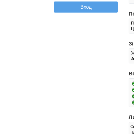
П
П
Ц
З
З
И
В
Л
С
Н