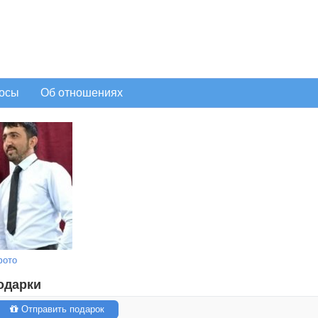
осы
Об отношениях
фото
одарки
Отправить подарок