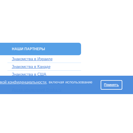
НАШИ ПАРТНЕРЫ
Знакомства в Израиле
Знакомства в Канаде
Знакомства в США
икой конфиденциальности
Знакомства в Великобритании
, включая использование
Принять
Доска объявлений Doska.tv
Maklef 5, Haifa, Israel.