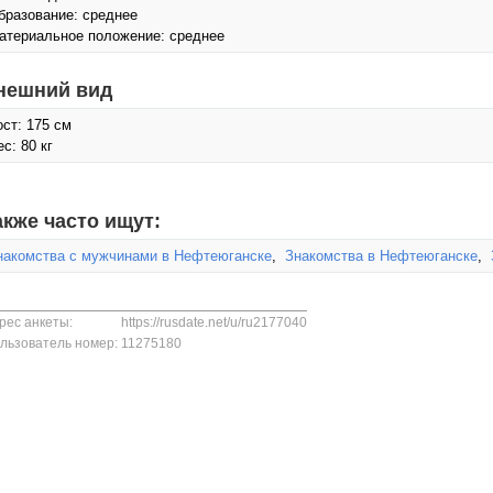
бразование: среднее
атериальное положение: среднее
нешний вид
ост: 175 см
с: 80 кг
акже часто ищут:
накомства с мужчинами в Нефтеюганске
,
Знакомства в Нефтеюганске
,
рес анкеты:
https://rusdate.net/u/ru2177040
льзователь номер:
11275180