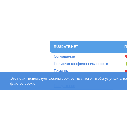
RUSDATE.NET
П
Соглашение
Политика конфиденциальности
Помощь
Этот сайт использует файлы cookies, для того, чтобы улучшить 
Контакты
файлов cookie.
Пишут о нас
Партнерам
Отзывы клиентов
Для людей с ограниченными
возможностями
«rusdate.net» - участник международной сет