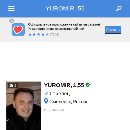
YUROMIR, 55
Официальное приложение сайта rusdate.net
Установите наши знакомства сейчас!
Скачать
(7248)
YUROMIR,
,
55
9
Стрелец
Смоленск, Россия
был давно