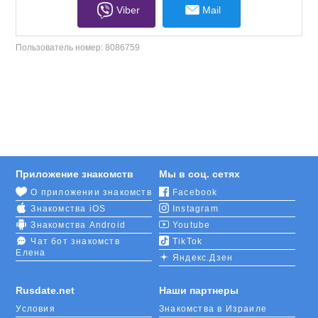
Viber
Mail
Пользователь номер:
8086759
Приложение знакомств
Мы в соц. сетях
О приложении знакомств
Facebook
Знакомства iOS
Instagram
Знакомства Android
Youtube
Чат бот знакомств
TikTok
Елена
Яндекс.Дзен
Rusdate.net
Наши партнеры
Условия
Знакомства в Израиле