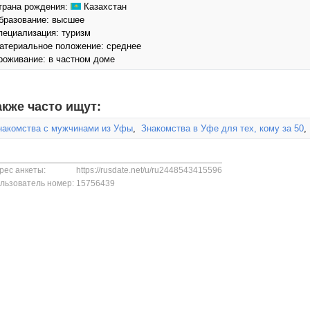
трана рождения:
Казахстан
бразование: высшее
пециализация: туризм
атериальное положение: среднее
роживание: в частном доме
акже часто ищут:
накомства с мужчинами из Уфы
,
Знакомства в Уфе для тех, кому за 50
рес анкеты:
https://rusdate.net/u/ru2448543415596
льзователь номер:
15756439