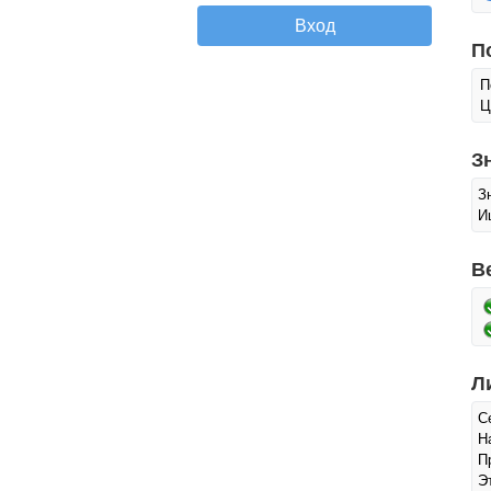
П
П
Ц
З
З
И
В
Л
С
Н
П
Э