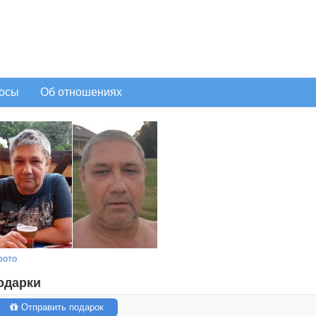
осы
Об отношениях
фото
одарки
Отправить подарок