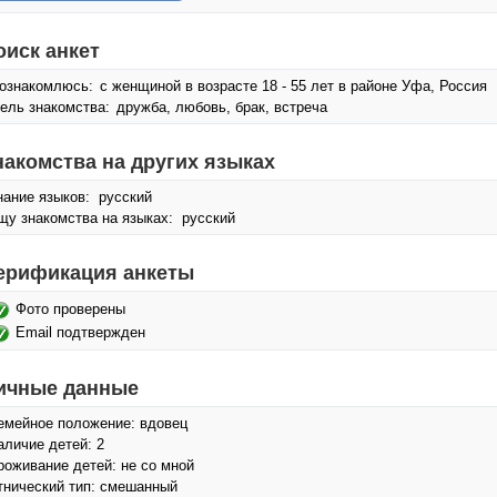
оиск анкет
ознакомлюсь:
с женщиной в возрасте 18 - 55 лет в районе Уфа, Россия
ель знакомства:
дружба, любовь, брак, встреча
накомства на других языках
нание языков: русский
щу знакомства на языках: русский
ерификация анкеты
Фото проверены
Email подтвержден
ичные данные
емейное положение: вдовец
аличие детей: 2
роживание детей: не со мной
тнический тип: смешанный