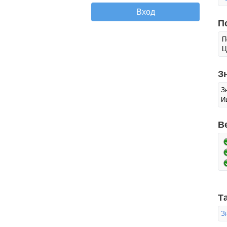
П
П
Ц
З
З
И
В
Т
З