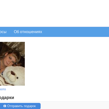
осы
Об отношениях
фото
одарки
Отправить подарок