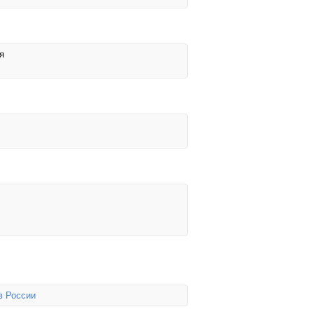
я
в России