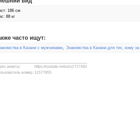
нешний вид
ост: 186 см
с: 88 кг
акже часто ищут:
накомства в Казани с мужчинами
,
Знакомства в Казани для тех, кому за
рес анкеты:
https://rusdate.net/u/ru2727492
льзователь номер:
11577955