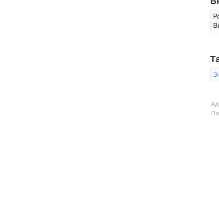
В
Р
Ве
Т
З
Ад
По