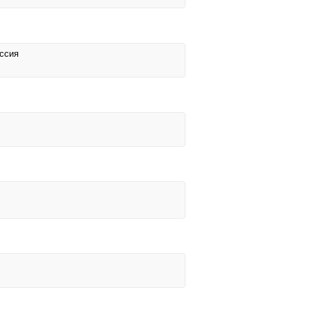
оссия