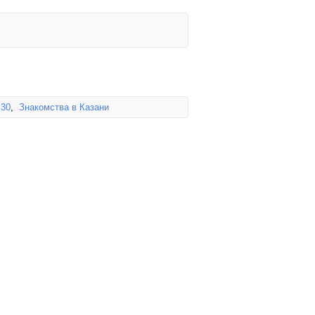
 30
,
Знакомства в Казани