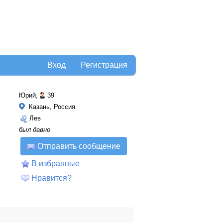
Вход
Регистрация
Юрий,
39
Казань, Россия
Лев
был давно
Отправить сообщение
В избранные
Нравится?