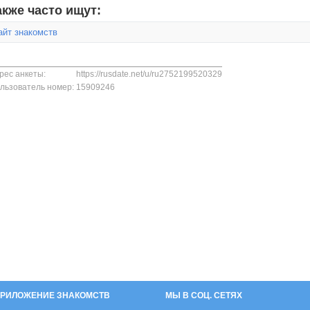
акже часто ищут:
айт знакомств
рес анкеты:
https://rusdate.net/u/ru2752199520329
льзователь номер:
15909246
РИЛОЖЕНИЕ ЗНАКОМСТВ
МЫ В СОЦ. СЕТЯХ