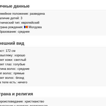
ичные данные
емейное положение: разведена
аличие детей: 3
тнический тип: европейский
трана рождения:
Молдова
бразование: среднее
нешний вид
ост: 172 см
 выгляжу: хорошо
вет кожи: светлый
вет глаз: голубые
лина волос: средние
ип волос: прямые
вет волос: блонд
а теле есть: ничего
трана и религия
ероисповедание: христианство
тношение к религии: религиозная