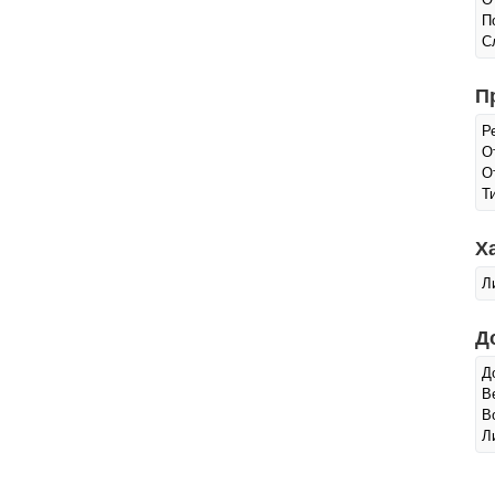
П
С
П
Р
О
О
Т
Х
Л
Д
Д
В
В
Л