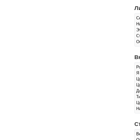
Л
С
Н
Э
С
О
В
Р
Я
Ц
Ц
Д
Т
Ц
Н
С
В
О