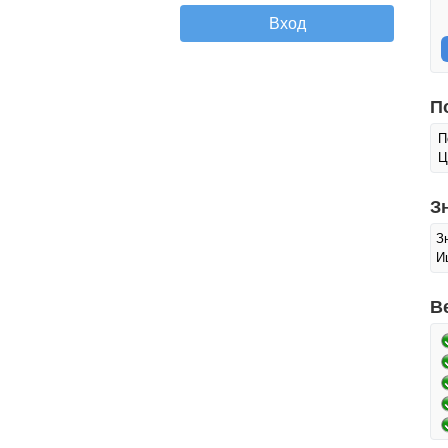
П
П
Ц
З
З
И
В