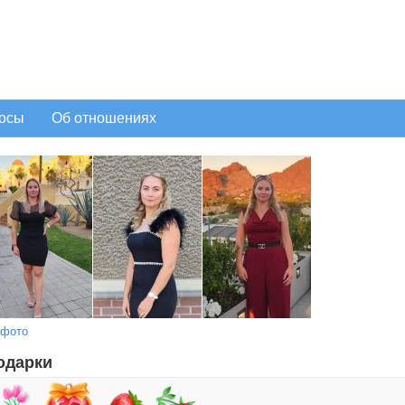
осы
Об отношениях
 фото
одарки