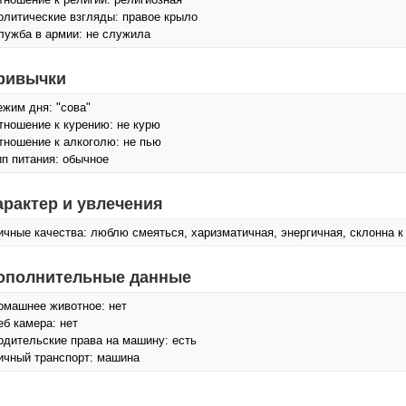
олитические взгляды: правое крыло
лужба в армии: не служила
ривычки
ежим дня: "сова"
тношение к курению: не курю
тношение к алкоголю: не пью
ип питания: обычное
арактер и увлечения
ичные качества: люблю смеяться, харизматичная, энергичная, склонна 
ополнительные данные
омашнее животное: нет
еб камера: нет
одительские права на машину: есть
ичный транспорт: машина