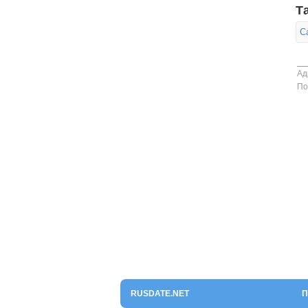
Т
С
Ад
По
RUSDATE.NET
П