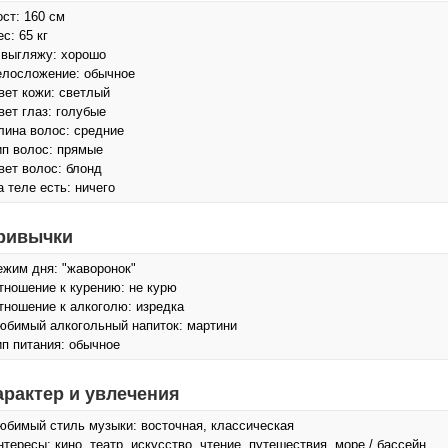
ост: 160 см
с: 65 кг
 выгляжу: хорошо
елосложение: обычное
вет кожи: светлый
вет глаз: голубые
лина волос: средние
ип волос: прямые
вет волос: блонд
а теле есть: ничего
ривычки
ежим дня: "жаворонок"
тношение к курению: не курю
тношение к алкоголю: изредка
юбимый алкогольный напиток: мартини
ип питания: обычное
арактер и увлечения
юбимый стиль музыки: восточная, классическая
нтересы: кино, театр, искусcтво, чтение, путешествия, море / бассейн