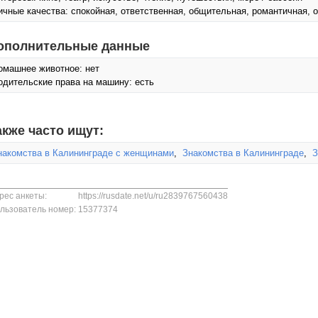
ичные качества: спокойная, ответственная, общительная, романтичная, 
ополнительные данные
омашнее животное: нет
одительские права на машину: есть
акже часто ищут:
накомства в Калининграде с женщинами
,
Знакомства в Калининграде
,
З
рес анкеты:
https://rusdate.net/u/ru2839767560438
льзователь номер:
15377374