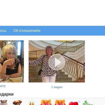
осы
Об отношениях
фото
1 видео
одарки