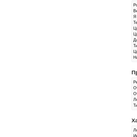
Р
Ве
Я
Т
Ц
Ц
Д
Т
Ц
Н
П
Р
О
О
Л
Т
Х
Л
И