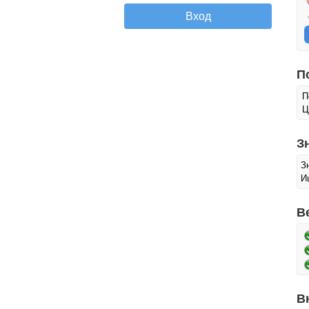
П
П
Ц
З
З
И
В
В