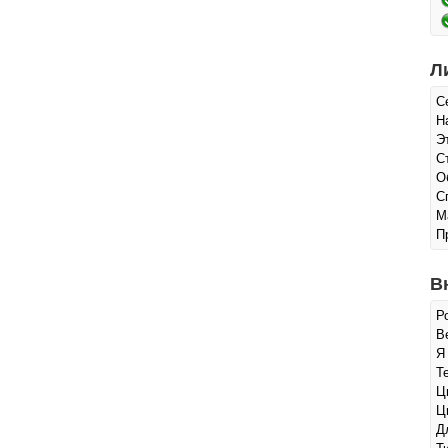
Л
С
Н
Э
С
О
С
М
П
В
Р
Ве
Я
Т
Ц
Ц
Д