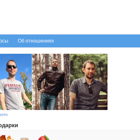
осы
Об отношениях
фото
одарки