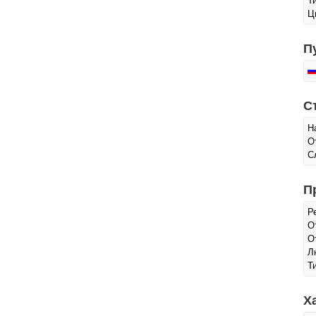
Т
Ц
П
С
Н
О
С
П
Р
О
О
Л
Т
Х