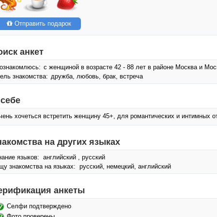
Отправить подарок
оиск анкет
ознакомлюсь:
с женщиной в возрасте 42 - 88 лет в районе Москва и Мос
ель знакомства:
дружба, любовь, брак, встреча
 себе
чень хочеться встретить женщину 45+, для романтических и интимных 
накомства на других языках
нание языков: английский , русский
щу знакомства на языках: русский, немецкий, английский
ерификация анкеты
Селфи подтверждено
Фото проверены