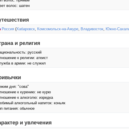
ип волос: прямые
вет волос: шатен
утешествия
Россия
(
Хабаровск
,
Комсомольск-на-Амуре
,
Владивосток
,
Южно-Сахал
трана и религия
ациональность: русский
тношение к религии: атеист
лужба в армии: не служил
ривычки
ежим дня: "сова"
тношение к курению: не курю
тношение к алкоголю: изредка
юбимый алкогольный напиток: коньяк
ип питания: обычное
арактер и увлечения