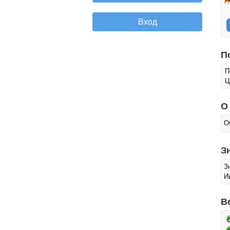
П
П
Ц
О
О
З
З
И
В