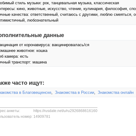
юбимый стиль музыки: рок, танцевальная музыка, классическая
нтересы: кино, животные, искусcтво, чтение, кулинария, философия, спо
ичные качества: ответственный, считаюсь с другими, люблю смеяться, 
птимистичный, любознательный
ополнительные данные
акцинация от коронавируса: вакцинировалась/ся
омашнее животное: кошка
еб камера: есть
ичный транспорт: машина
акже часто ищут:
накомства в Благовещенске
,
Знакомства в России
,
Знакомства онлайн
рес анкеты:
https://rusdate.net/u/ru2926868616160
льзователь номер:
14909781