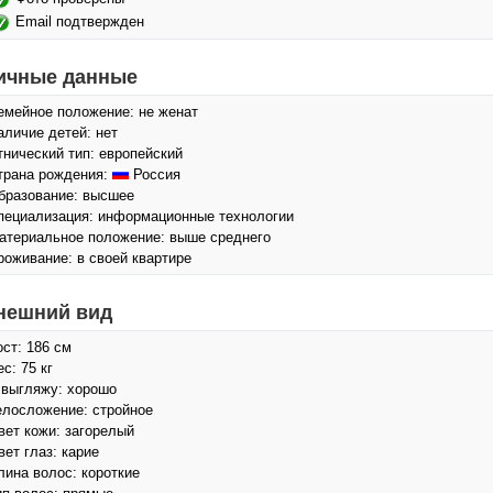
Email подтвержден
ичные данные
емейное положение: не женат
аличие детей: нет
тнический тип: европейский
трана рождения:
Россия
бразование: высшее
пециализация: информационные технологии
атериальное положение: выше среднего
роживание: в своей квартире
нешний вид
ост: 186 см
с: 75 кг
 выгляжу: хорошо
елосложение: стройное
вет кожи: загорелый
вет глаз: карие
лина волос: короткие