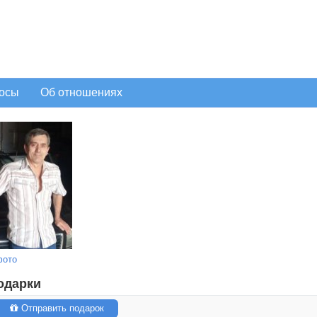
осы
Об отношениях
фото
одарки
Отправить подарок