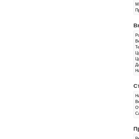
М
П
В
Р
Ве
Т
Ц
Ц
Д
Н
С
Н
В
О
С
П
Р