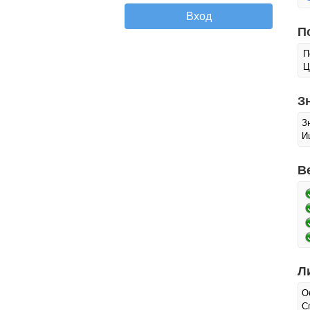
П
П
Ц
З
З
И
В
Л
О
С