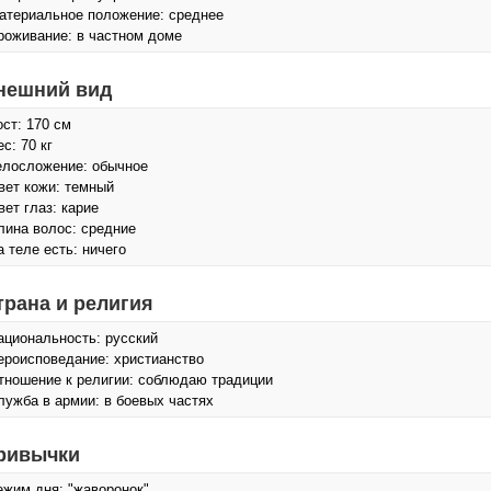
атериальное положение: среднее
роживание: в частном доме
нешний вид
ост: 170 см
с: 70 кг
елосложение: обычное
вет кожи: темный
вет глаз: карие
лина волос: средние
а теле есть: ничего
трана и религия
ациональность: русский
ероисповедание: христианство
тношение к религии: соблюдаю традиции
лужба в армии: в боевых частях
ривычки
ежим дня: "жаворонок"