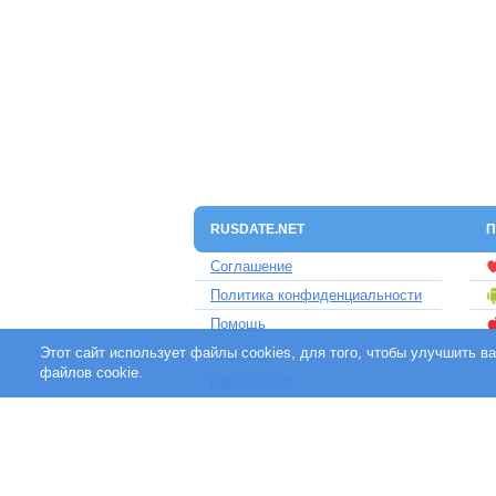
RUSDATE.NET
П
Соглашение
Политика конфиденциальности
Помощь
Этот сайт использует файлы cookies, для того, чтобы улучшить 
Контакты
файлов cookie.
Пишут о нас
Партнерам
Отзывы клиентов
Для людей с ограниченными
возможностями