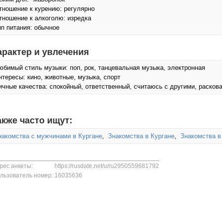
тношение к курению: регулярно
тношение к алкоголю: изредка
ип питания: обычное
арактер и увлечения
юбимый стиль музыки: поп, рок, танцевальная музыка, электронная
нтересы: кино, животные, музыка, спорт
ичные качества: спокойный, ответственный, считаюсь с другими, расков
акже часто ищут:
накомства с мужчинами в Кургане
,
Знакомства в Кургане
,
Знакомства в
рес анкеты:
https://rusdate.net/u/ru2950559681792
льзователь номер:
16035636