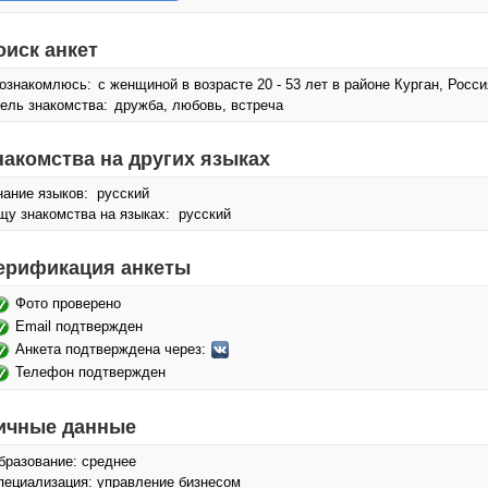
оиск анкет
ознакомлюсь:
с женщиной в возрасте 20 - 53 лет в районе Курган, Росси
ель знакомства:
дружба, любовь, встреча
накомства на других языках
нание языков: русский
щу знакомства на языках: русский
ерификация анкеты
Фото проверено
Email подтвержден
Анкета подтверждена через:
Телефон подтвержден
ичные данные
бразование: среднее
пециализация: управление бизнесом