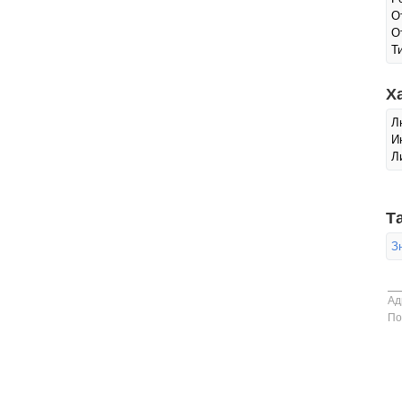
О
О
Т
Х
Л
И
Л
Т
З
Ад
По