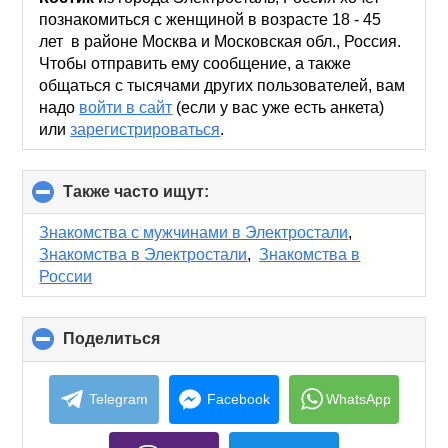
contents
познакомиться с женщиной в возрасте 18 - 45
лет в районе Москва и Московская обл., Россия.
Чтобы отправить ему сообщение, а также
общаться с тысячами других пользователей, вам
надо
войти в сайт
(если у вас уже есть анкета)
или
зарегистрироваться
.
Также часто ищут:
click
to
collapse
Знакомства с мужчинами в Электростали
,
contents
Знакомства в Электростали
,
Знакомства в
России
Поделиться
click
to
collapse
contents
Telegram
Facebook
WhatsApp