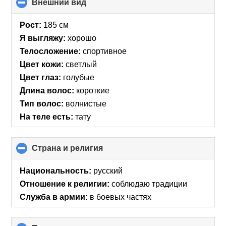
Внешний вид
click
to
collapse
Рост:
185 см
contents
Я выгляжу:
хорошо
Телосложение:
спортивное
Цвет кожи:
светлый
Цвет глаз:
голубые
Длина волос:
короткие
Тип волос:
волнистые
На теле есть:
тату
Страна и религия
click
to
collapse
Национальность:
русский
contents
Отношение к религии:
соблюдаю традиции
Служба в армии:
в боевых частях