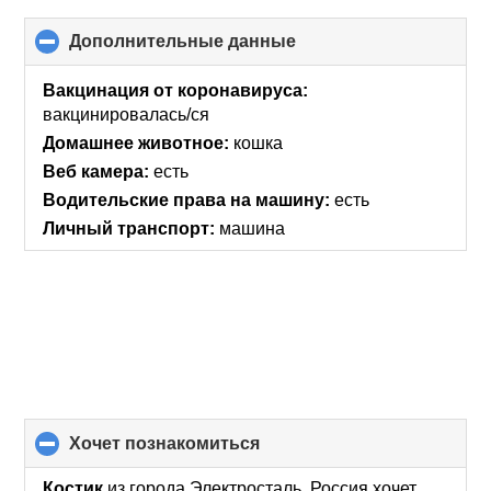
Дополнительные данные
click
to
collapse
Вакцинация от коронавируса:
contents
вакцинировалась/ся
Домашнее животное:
кошка
Веб камера:
есть
Водительские права на машину:
есть
Личный транспорт:
машина
хочет познакомиться
click
to
collapse
Костик
из города Электросталь, Россия хочет