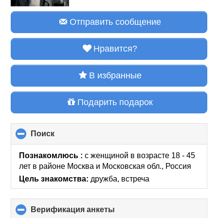
Отправить сообщение
Нравится?
В избранные
Подарить подарок
Поиск
click
to
collapse
Познакомлюсь :
с женщиной в возрасте 18 - 45
contents
лет
в районе
Москва и Московская обл., Россия
Цель знакомства:
дружба, встреча
Верификация анкеты
click