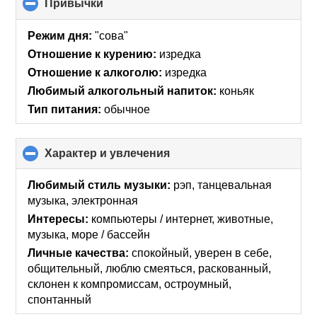
Привычки
click
to
collapse
Режим дня:
"сова"
contents
Отношение к курению:
изредка
Отношение к алкоголю:
изредка
Любимый алкогольный напиток:
коньяк
Тип питания:
обычное
Характер и увлечения
click
to
collapse
Любимый стиль музыки:
рэп, танцевальная
contents
музыка, электронная
Интересы:
компьютеры / интернет, животные,
музыка, море / бассейн
Личные качества:
спокойный, уверен в себе,
общительный, люблю смеяться, раскованный,
склонен к компромиссам, остроумный,
спонтанный