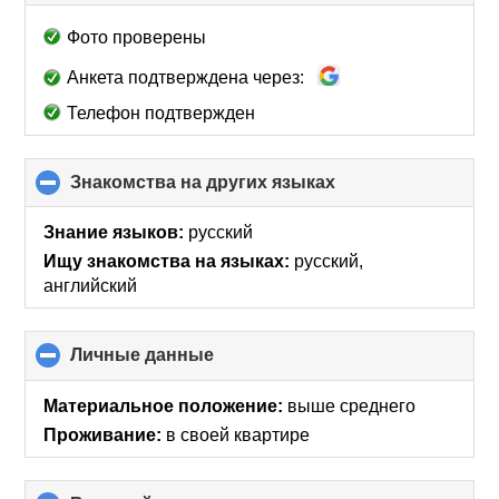
to
collapse
Фото проверены
contents
Анкета подтверждена через:
Телефон подтвержден
Знакомства на других языках
click
to
collapse
Знание языков:
русский
contents
Ищу знакомства на языках:
русский,
английский
Личные данные
click
to
collapse
Материальное положение:
выше среднего
contents
Проживание:
в своей квартире