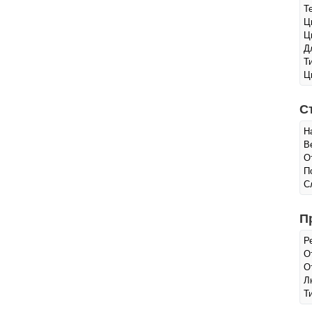
Т
Ц
Ц
Д
Т
Ц
С
Н
В
О
П
С
П
Р
О
О
Л
Т