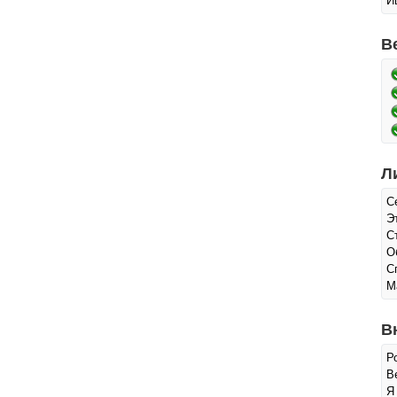
И
В
Л
С
Э
С
О
С
М
В
Р
Ве
Я