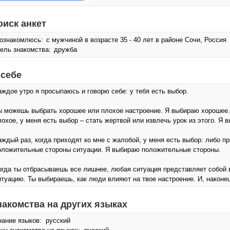
оиск анкет
ознакомлюсь:
с мужчиной в возрасте 35 - 40 лет в районе Сочи, Россия
ель знакомства:
дружба
 себе
аждое утро я просыпаюсь и говорю себе: у тебя есть выбор.
ы можешь выбрать хорошее или плохое настроение. Я выбираю хорошее. 
лохое, у меня есть выбор – стать жертвой или извлечь урок из этого. Я 
аждый раз, когда приходят ко мне с жалобой, у меня есть выбор: либо пр
оложительные стороны ситуации. Я выбираю положительные стороны.
огда ты отбрасываешь все лишнее, любая ситуация представляет собой в
итуацию. Ты выбираешь, как люди влияют на твое настроение. И, наконец
накомства на других языках
нание языков: русский