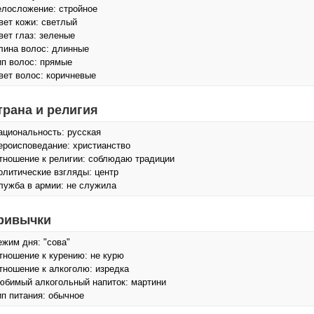
елосложение: стройное
вет кожи: светлый
вет глаз: зеленые
лина волос: длинные
ип волос: прямые
вет волос: коричневые
трана и религия
ациональность: русская
ероисповедание: христианство
тношение к религии: соблюдаю традиции
олитические взгляды: центр
лужба в армии: не служила
ривычки
ежим дня: "сова"
тношение к курению: не курю
тношение к алкоголю: изредка
юбимый алкогольный напиток: мартини
ип питания: обычное