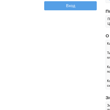
П
П
Ц
О
К
Т
п
К
п
К
с
З
З