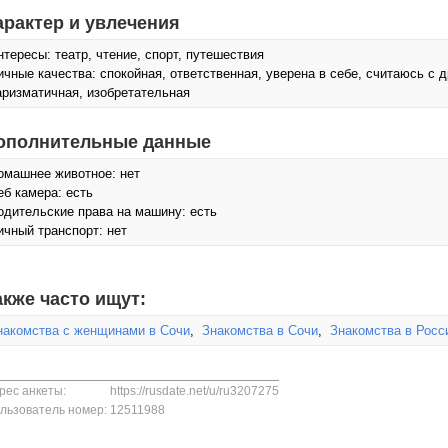
арактер и увлечения
нтересы: театр, чтение, спорт, путешествия
ичные качества: спокойная, ответственная, уверена в себе, считаюсь с
аризматичная, изобретательная
ополнительные данные
омашнее животное: нет
еб камера: есть
одительские права на машину: есть
ичный транспорт: нет
акже часто ищут:
накомства с женщинами в Сочи
,
Знакомства в Сочи
,
Знакомства в Росс
рес анкеты:
https://rusdate.net/u/ru3207275
льзователь номер:
12511988