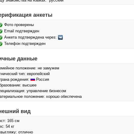
щу знакомства на языках: русский
ерификация анкеты
Фото проверены
Email подтвержден
Анкета подтверждена через:
Телефон подтвержден
ичные данные
емейное положение: не замужем
тнический тип: европейский
трана рождения:
Россия
бразование: высшее
пециализация: управление бизнесом
атериальное положение: хорошо обеспечена
нешний вид
ост: 165 см
с: 54 кг
 выгляжу: отлично