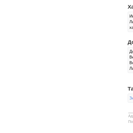
Х
И
Л
х
Д
Д
В
В
Л
Т
З
Ад
По