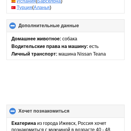
Испания
(
Барселона
)
Турция
(
Аланья
)
Дополнительные данные
click
to
collapse
Домашнее животное:
собака
contents
Водительские права на машину:
есть
Личный транспорт:
машина Nissan Teana
хочет познакомиться
click
to
collapse
Екатерина
из города Ижевск, Россия хочет
contents
познакомиться с мужчиной в возрасте 40 - 48