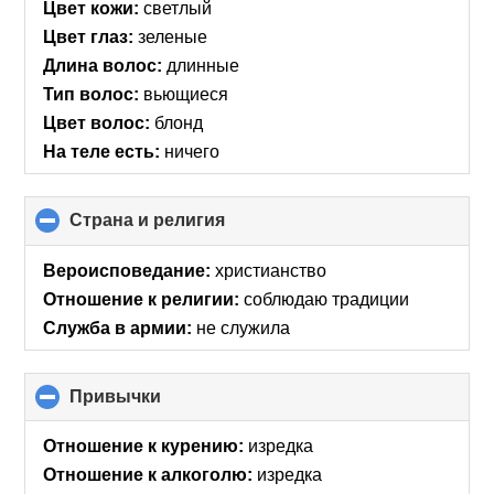
Цвет кожи:
светлый
Цвет глаз:
зеленые
Длина волос:
длинные
Тип волос:
вьющиеся
Цвет волос:
блонд
На теле есть:
ничего
Страна и религия
click
to
collapse
Вероисповедание:
христианство
contents
Отношение к религии:
соблюдаю традиции
Служба в армии:
не служила
Привычки
click
to
collapse
Отношение к курению:
изредка
contents
Отношение к алкоголю:
изредка