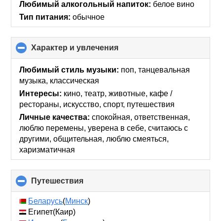
Любимый алкогольный напиток:
белое вино
Тип питания:
обычное
Характер и увлечения
click
to
collapse
Любимый стиль музыки:
поп, танцевальная
contents
музыка, классическая
Интересы:
кино, театр, животные, кафе /
рестораны, искусcтво, спорт, путешествия
Личные качества:
спокойная, ответственная,
люблю перемены, уверена в себе, считаюсь с
другими, общительная, люблю смеяться,
харизматичная
Путешествия
click
to
collapse
Беларусь
(
Минск
)
contents
Египет(Каир)