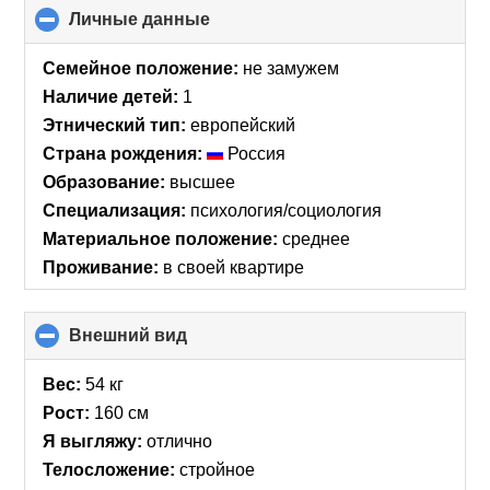
Личные данные
click
to
collapse
Семейное положение:
не замужем
contents
Наличие детей:
1
Этнический тип:
европейский
Страна рождения:
Россия
Образование:
высшее
Специализация:
психология/социология
Материальное положение:
среднее
Проживание:
в своей квартире
Внешний вид
click
to
collapse
Вес:
54 кг
contents
Рост:
160 см
Я выгляжу:
отлично
Телосложение:
стройное