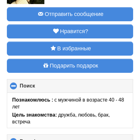
Отправить сообщение
Нравится?
В избранные
Подарить подарок
Поиск
click
to
collapse
Познакомлюсь :
с мужчиной в возрасте 40 - 48
contents
лет
Цель знакомства:
дружба, любовь, брак,
встреча