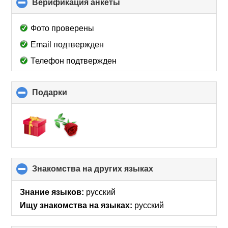
Верификация анкеты
click
to
collapse
Фото проверены
contents
Email подтвержден
Телефон подтвержден
Подарки
click
to
collapse
contents
Знакомства на других языках
click
to
collapse
Знание языков:
русский
contents
Ищу знакомства на языках:
русский