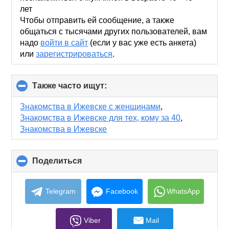
лет
Чтобы отправить ей сообщение, а также
общаться с тысячами других пользователей, вам
надо
войти в сайт
(если у вас уже есть анкета)
или
зарегистрироваться
.
Также часто ищут:
click
to
collapse
Знакомства в Ижевске с женщинами
,
contents
Знакомства в Ижевске для тех, кому за 40
,
Знакомства в Ижевске
Поделиться
click
to
collapse
contents
Telegram
Facebook
WhatsApp
Viber
Mail