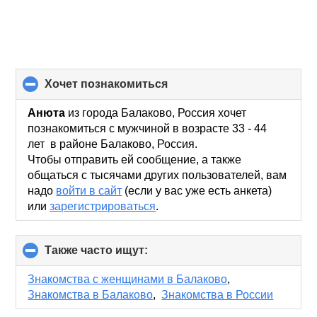
хочет познакомиться
click
to
collapse
Анюта
из города Балаково, Россия хочет
contents
познакомиться с мужчиной в возрасте 33 - 44
лет в районе Балаково, Россия.
Чтобы отправить ей сообщение, а также
общаться с тысячами других пользователей, вам
надо
войти в сайт
(если у вас уже есть анкета)
или
зарегистрироваться
.
Также часто ищут:
click
to
collapse
Знакомства с женщинами в Балаково
,
contents
Знакомства в Балаково
,
Знакомства в России