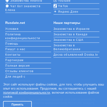
Знакомства Android
Youtube
Чат бот знакомств
TikTok
Елена
Яндекс.Дзен
Rusdate.net
Наши партнеры
Условия
Знакомства в Израиле
Политика
Знакомства в Канаде
конфиденциальности
Знакомства в США
Помощь
Знакомства в
Пишут о нас
Великобритании
Контакты
Доска объявлений Doska.tv
Партнерам
Полная версия
Отзывы клиентов
Для людей с
ограниченными
возможностями
Этот сайт использует файлы cookies, для того, чтобы улучшить ваш
опыт его использования. Продолжив, вы соглашаетесь с нашей
Languages
политикой конфиденциальности
, включая использование файлов
cookie.
«m.rusdate.net» - участник международной сети сайтов знакомств,
принадлежит и управляется компанией DABLTECH LTD, Maklef 5,
Принять
Haifa, Israel.