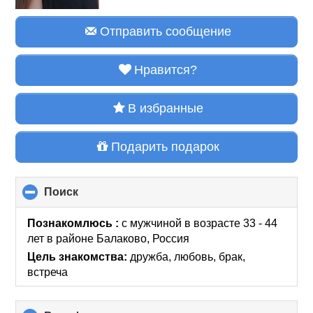
Отправить сообщение
Нравится?
В избранные
Подарить подарок
Поиск
click
to
collapse
Познакомлюсь :
с мужчиной в возрасте 33 - 44
contents
лет
в районе
Балаково, Россия
Цель знакомства:
дружба, любовь, брак,
встреча