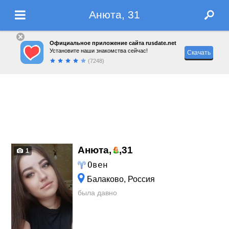
Анюта, 31
Официальное приложение сайта rusdate.net
Установите наши знакомства сейчас!
Скачать
(7248)
Анюта,
,
31
1
Овен
Балаково, Россия
была давно