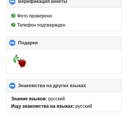
Верификация анкеты
click
to
collapse
Фото проверено
contents
Телефон подтвержден
Подарки
click
to
collapse
contents
Знакомства на других языках
click
to
collapse
Знание языков:
русский
contents
Ищу знакомства на языках:
русский