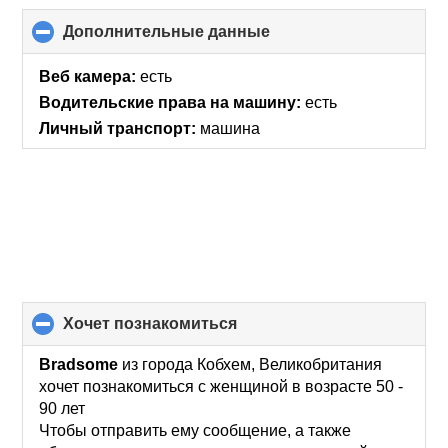
Дополнительные данные
click
to
collapse
Веб камера:
есть
contents
Водительские права на машину:
есть
Личный транспорт:
машина
хочет познакомиться
click
to
collapse
Bradsome
из города Кобхем, Великобритания
contents
хочет познакомиться с женщиной в возрасте 50 -
90 лет
Чтобы отправить ему сообщение, а также