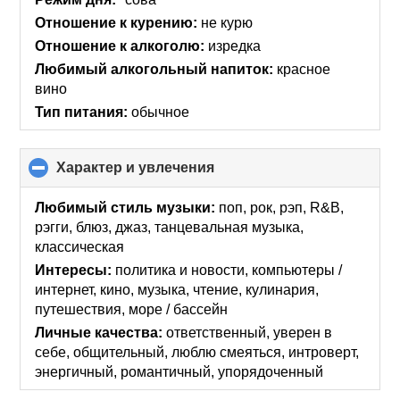
contents
Отношение к курению:
не курю
Отношение к алкоголю:
изредка
Любимый алкогольный напиток:
красное
вино
Тип питания:
обычное
Характер и увлечения
click
to
collapse
Любимый стиль музыки:
поп, рок, рэп, R&B,
contents
рэгги, блюз, джаз, танцевальная музыка,
классическая
Интересы:
политика и новости, компьютеры /
интернет, кино, музыка, чтение, кулинария,
путешествия, море / бассейн
Личные качества:
ответственный, уверен в
себе, общительный, люблю смеяться, интроверт,
энергичный, романтичный, упорядоченный