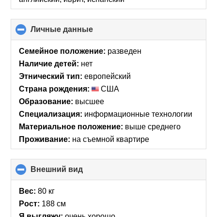
Личные данные
click
to
collapse
Семейное положение:
разведен
contents
Наличие детей:
нет
Этнический тип:
европейский
Страна рождения:
США
Образование:
высшее
Специализация:
информационные технологии
Материальное положение:
выше среднего
Проживание:
на съемной квартире
Внешний вид
click
to
collapse
Вес:
80 кг
contents
Рост:
188 см
Я выгляжу:
очень хорошо