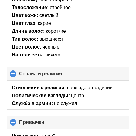
Телосложение:
стройное
Цвет кожи:
светлый
Цвет глаз:
карие
Длина волос:
короткие
Тип волос:
вьющиеся
Цвет волос:
черные
На теле есть:
ничего
Страна и религия
click
to
collapse
Отношение к религии:
соблюдаю традиции
contents
Политические взгляды:
центр
Служба в армии:
не служил
Привычки
click
to
collapse
Режим дня:
"сова"