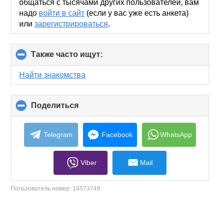
общаться с тысячами других пользователей, вам
надо
войти в сайт
(если у вас уже есть анкета)
или
зарегистрироваться
.
Также часто ищут:
click
to
collapse
Найти знакомства
contents
Поделиться
click
to
collapse
contents
Telegram
Facebook
WhatsApp
Viber
Mail
Пользователь номер:
14573749