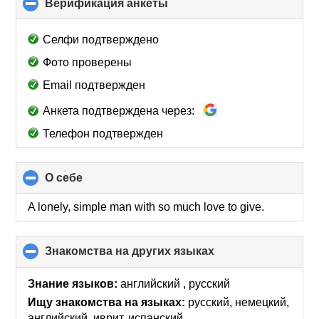
Верификация анкеты
click
to
collapse
Селфи подтверждено
contents
Фото проверены
Email подтвержден
Анкета подтверждена через:
Телефон подтвержден
О себе
click
to
collapse
A lonely, simple man with so much love to give.
contents
Знакомства на других языках
click
to
collapse
Знание языков:
английский , русский
contents
Ищу знакомства на языках:
русский, немецкий,
английский, иврит, испанский