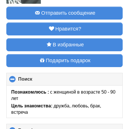
Отправить сообщение
Нравится?
В избранные
Подарить подарок
Поиск
click
to
collapse
Познакомлюсь :
с женщиной в возрасте 50 - 90
contents
лет
Цель знакомства:
дружба, любовь, брак,
встреча