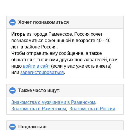
хочет познакомиться
click
to
collapse
Игорь
из города Раменское, Россия хочет
contents
познакомиться с женщиной в возрасте 40 - 46
лет в районе Россия.
Чтобы отправить ему сообщение, а также
общаться с тысячами других пользователей, вам
надо
войти в сайт
(если у вас уже есть анкета)
или
зарегистрироваться
.
Также часто ищут:
click
to
collapse
Знакомства с мужчинами в Раменском
,
contents
Знакомства в Раменском
,
Знакомства в России
Поделиться
click