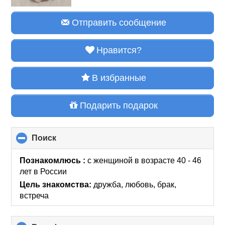
Отправить сообщение
Нравится?
В избранные
Подарить подарок
Поиск
click
to
collapse
Познакомлюсь :
с женщиной в возрасте 40 - 46
contents
лет
в России
Цель знакомства:
дружба, любовь, брак,
встреча