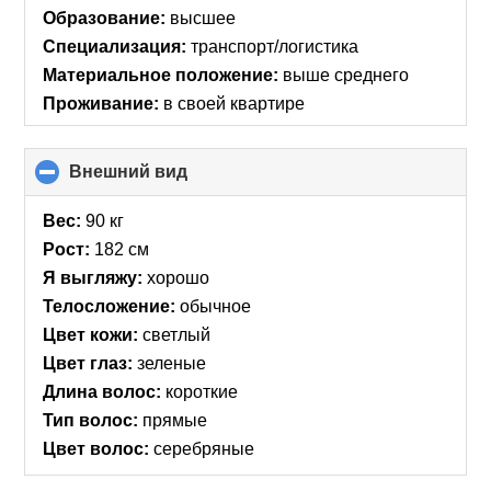
Образование:
высшее
Специализация:
транспорт/логистика
Материальное положение:
выше среднего
Проживание:
в своей квартире
Внешний вид
click
to
collapse
Вес:
90 кг
contents
Рост:
182 см
Я выгляжу:
хорошо
Телосложение:
обычное
Цвет кожи:
светлый
Цвет глаз:
зеленые
Длина волос:
короткие
Тип волос:
прямые
Цвет волос:
серебряные