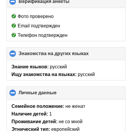
Верификация анкеты
click
to
collapse
Фото проверено
contents
Email подтвержден
Телефон подтвержден
Знакомства на других языках
click
to
collapse
Знание языков:
русский
contents
Ищу знакомства на языках:
русский
Личные данные
click
to
collapse
Семейное положение:
не женат
contents
Наличие детей:
1
Проживание детей:
не со мной
Этнический тип:
европейский