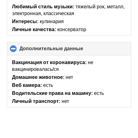
collapse
Любимый стиль музыки:
тяжелый рок, металл,
contents
электронная, классическая
Интересы:
кулинария
Личные качества:
консерватор
Дополнительные данные
click
to
collapse
Вакцинация от коронавируса:
не
contents
вакцинировалась/ся
Домашнее животное:
нет
Веб камера:
есть
Водительские права на машину:
есть
Личный транспорт:
нет