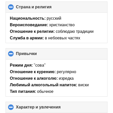
Страна и религия
click
to
collapse
Национальность:
русский
contents
Вероисповедание:
христианство
Отношение к религии:
соблюдаю традиции
Служба в армии:
в небоевых частях
Привычки
click
to
collapse
Режим дня:
"сова"
contents
Отношение к курению:
регулярно
Отношение к алкоголю:
изредка
Любимый алкогольный напиток:
виски
Тип питания:
обычное
Характер и увлечения
click
to