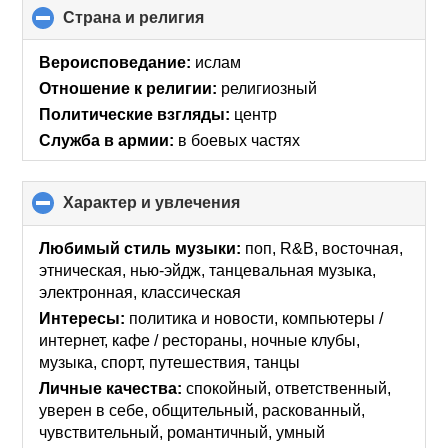
Страна и религия
click
to
collapse
Вероисповедание:
ислам
contents
Отношение к религии:
религиозный
Политические взгляды:
центр
Служба в армии:
в боевых частях
Характер и увлечения
click
to
collapse
Любимый стиль музыки:
поп, R&B, восточная,
contents
этническая, нью-эйдж, танцевальная музыка,
электронная, классическая
Интересы:
политика и новости, компьютеры /
интернет, кафе / рестораны, ночные клубы,
музыка, спорт, путешествия, танцы
Личные качества:
спокойный, ответственный,
уверен в себе, общительный, раскованный,
чувствительный, романтичный, умный