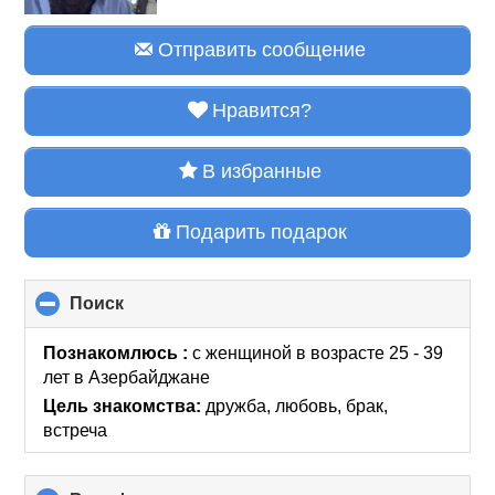
Отправить сообщение
Нравится?
В избранные
Подарить подарок
Поиск
click
to
collapse
Познакомлюсь :
с женщиной в возрасте 25 - 39
contents
лет
в Азербайджане
Цель знакомства:
дружба, любовь, брак,
встреча