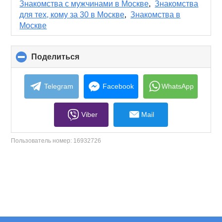
collapse
Знакомства с мужчинами в Москве
,
Знакомства
contents
для тех, кому за 30 в Москве
,
Знакомства в
Москве
Поделиться
click
to
collapse
contents
Telegram
Facebook
WhatsApp
Viber
Mail
Пользователь номер:
16932726