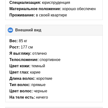
Специализация:
юриспруденция
Материальное положение:
хорошо обеспечен
Проживание:
в своей квартире
Внешний вид
click
to
collapse
Вес:
85 кг
contents
Рост:
177 см
Я выгляжу:
отлично
Телосложение:
спортивное
Цвет кожи:
темный
Цвет глаз:
карие
Длина волос:
короткие
Тип волос:
прямые
Цвет волос:
черные
На теле есть:
ничего