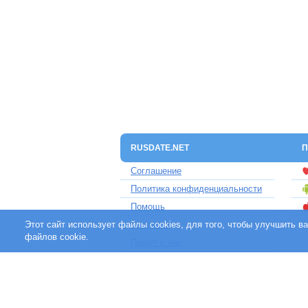
RUSDATE.NET
П
Соглашение
Политика конфиденциальности
Помощь
Этот сайт использует файлы cookies, для того, чтобы улучшить 
Контакты
файлов cookie.
Пишут о нас
Партнерам
Отзывы клиентов
Для людей с ограниченными