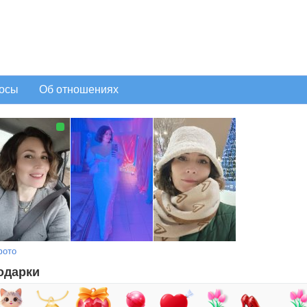
осы
Об отношениях
фото
одарки