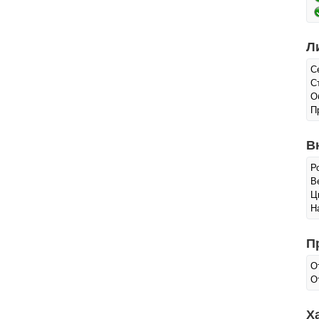
Л
С
С
О
П
В
Р
Ве
Ц
Н
П
О
О
Х