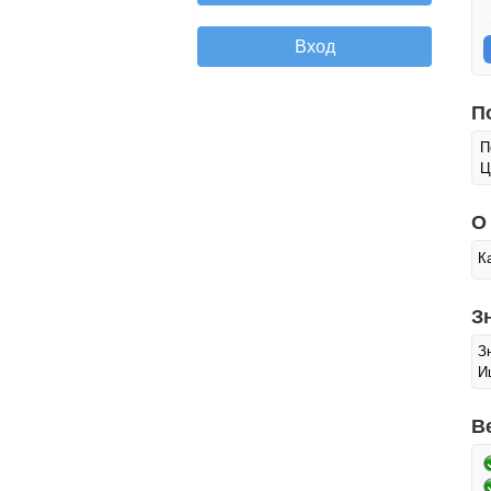
П
П
Ц
О
К
З
З
И
В