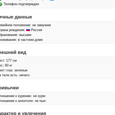
Телефон подтвержден
ичные данные
емейное положение: не замужем
трана рождения:
Россия
бразование: высшее
роживание: в частном доме
нешний вид
ост: 177 см
с: 60 кг
вет глаз: зеленые
а теле есть: ничего
ривычки
тношение к курению: не курю
тношение к алкоголю: не пью
арактер и увлечения