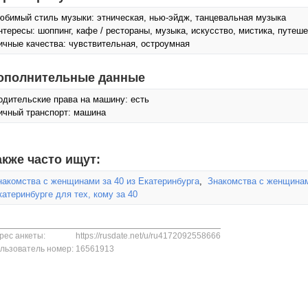
юбимый стиль музыки: этническая, нью-эйдж, танцевальная музыка
нтересы: шоппинг, кафе / рестораны, музыка, искусcтво, мистика, путеше
ичные качества: чувствительная, остроумная
ополнительные данные
одительские права на машину: есть
ичный транспорт: машина
акже часто ищут:
накомства с женщинами за 40 из Екатеринбурга
,
Знакомства с женщинам
катеринбурге для тех, кому за 40
рес анкеты:
https://rusdate.net/u/ru4172092558666
льзователь номер:
16561913