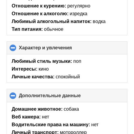
contents
Отношение к курению:
регулярно
Отношение к алкоголю:
изредка
Любимый алкогольный напиток:
водка
Тип питания:
обычное
Характер и увлечения
click
to
collapse
Любимый стиль музыки:
поп
contents
Интересы:
кино
Личные качества:
спокойный
Дополнительные данные
click
to
collapse
Домашнее животное:
собака
contents
Веб камера:
нет
Водительские права на машину:
нет
Личный транспорт:
мотороллер