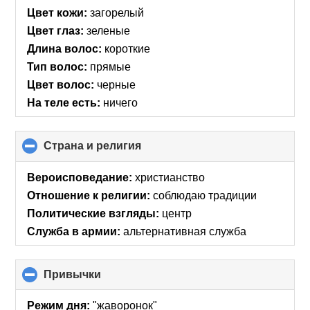
Цвет кожи:
загорелый
Цвет глаз:
зеленые
Длина волос:
короткие
Тип волос:
прямые
Цвет волос:
черные
На теле есть:
ничего
Страна и религия
click
to
collapse
Вероисповедание:
христианство
contents
Отношение к религии:
соблюдаю традиции
Политические взгляды:
центр
Служба в армии:
альтернативная служба
Привычки
click
to
collapse
Режим дня:
"жаворонок"