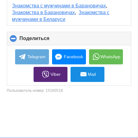
collapse
Знакомства с мужчинами в Барановичах
,
contents
Знакомства в Барановичах
,
Знакомства с
мужчинами в Беларуси
Поделиться
click
to
collapse
contents
Telegram
Facebook
WhatsApp
Viber
Mail
Пользователь номер:
15160518