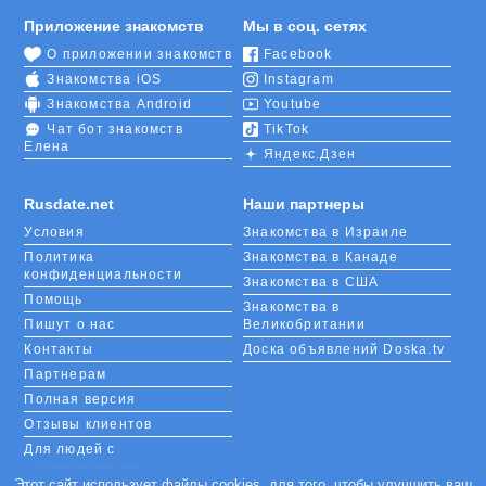
Приложение знакомств
Мы в соц. сетях
О приложении знакомств
Facebook
Знакомства iOS
Instagram
Знакомства Android
Youtube
Чат бот знакомств
TikTok
Елена
Яндекс.Дзен
Rusdate.net
Наши партнеры
Условия
Знакомства в Израиле
Политика
Знакомства в Канаде
конфиденциальности
Знакомства в США
Помощь
Знакомства в
Пишут о нас
Великобритании
Контакты
Доска объявлений Doska.tv
Партнерам
Полная версия
Отзывы клиентов
Для людей с
ограниченными
возможностями
Этот сайт использует файлы cookies, для того, чтобы улучшить ваш