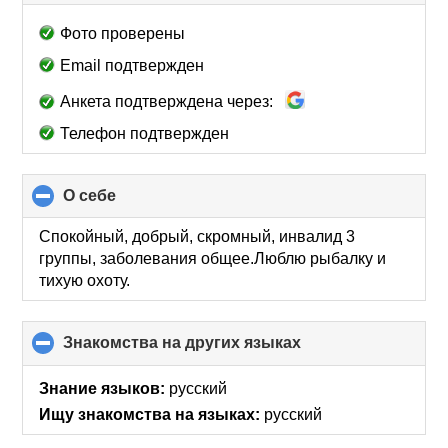
to
collapse
Фото проверены
contents
Email подтвержден
Анкета подтверждена через:
Телефон подтвержден
О себе
click
to
collapse
Спокойный, добрый, скромный, инвалид 3
contents
группы, заболевания общее.Люблю рыбалку и
тихую охоту.
Знакомства на других языках
click
to
collapse
Знание языков:
русский
contents
Ищу знакомства на языках:
русский