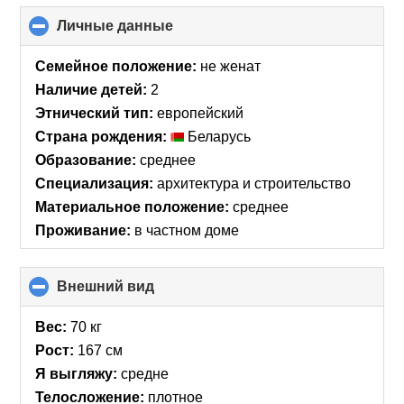
Личные данные
click
to
collapse
Семейное положение:
не женат
contents
Наличие детей:
2
Этнический тип:
европейский
Страна рождения:
Беларусь
Образование:
среднее
Специализация:
архитектура и строительство
Материальное положение:
среднее
Проживание:
в частном доме
Внешний вид
click
to
collapse
Вес:
70 кг
contents
Рост:
167 см
Я выгляжу:
средне
Телосложение:
плотное