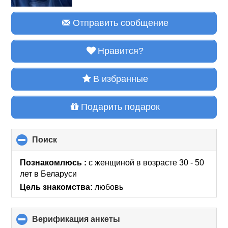
Отправить сообщение
Нравится?
В избранные
Подарить подарок
Поиск
click
to
collapse
Познакомлюсь :
с женщиной в возрасте 30 - 50
contents
лет
в Беларуси
Цель знакомства:
любовь
Верификация анкеты
click