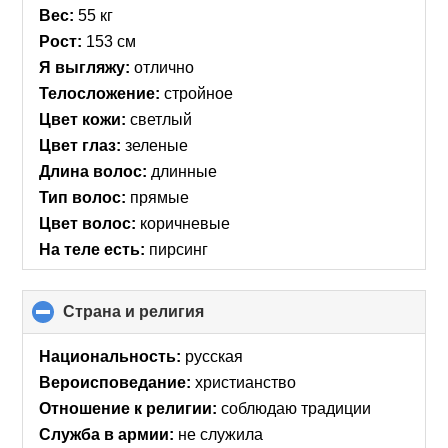
collapse
Вес:
55 кг
contents
Рост:
153 см
Я выгляжу:
отлично
Телосложение:
стройное
Цвет кожи:
светлый
Цвет глаз:
зеленые
Длина волос:
длинные
Тип волос:
прямые
Цвет волос:
коричневые
На теле есть:
пирсинг
Страна и религия
click
to
collapse
Национальность:
русская
contents
Вероисповедание:
христианство
Отношение к религии:
соблюдаю традиции
Служба в армии:
не служила