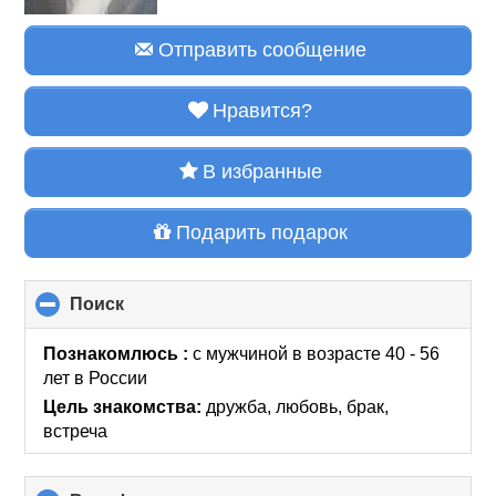
Отправить сообщение
Нравится?
В избранные
Подарить подарок
Поиск
click
to
collapse
Познакомлюсь :
с мужчиной в возрасте 40 - 56
contents
лет
в России
Цель знакомства:
дружба, любовь, брак,
встреча