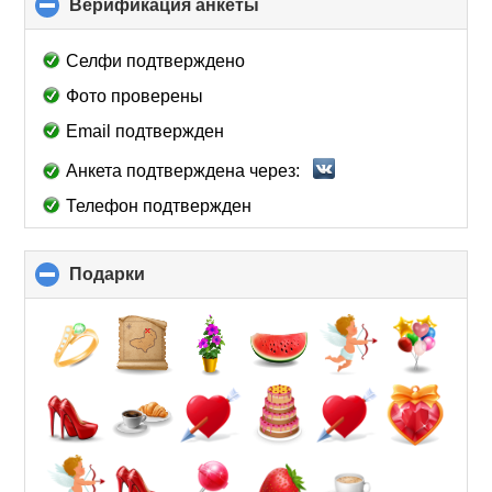
Верификация анкеты
click
to
collapse
Селфи подтверждено
contents
Фото проверены
Email подтвержден
Анкета подтверждена через:
Телефон подтвержден
Подарки
click
to
collapse
contents