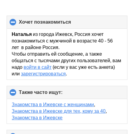
хочет познакомиться
click
to
collapse
Наталья
из города Ижевск, Россия хочет
contents
познакомиться с мужчиной в возрасте 40 - 56
лет в районе Россия.
Чтобы отправить ей сообщение, а также
общаться с тысячами других пользователей, вам
надо
войти в сайт
(если у вас уже есть анкета)
или
зарегистрироваться
.
Также часто ищут:
click
to
collapse
Знакомства в Ижевске с женщинами
,
contents
Знакомства в Ижевске для тех, кому за 40
,
Знакомства в Ижевске