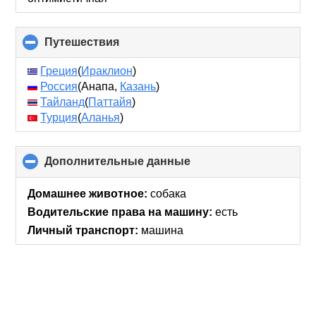
Путешествия
click
to
collapse
Греция
(
Ираклион
)
contents
Россия
(Анапа,
Казань
)
Тайланд
(
Паттайя
)
Турция
(
Аланья
)
Дополнительные данные
click
to
collapse
Домашнее животное:
собака
contents
Водительские права на машину:
есть
Личный транспорт:
машина