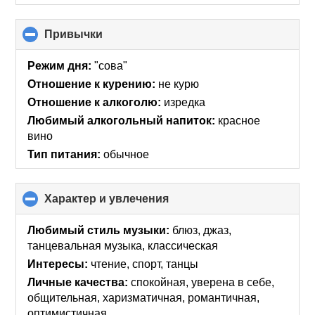
Привычки
click
to
collapse
Режим дня:
"сова"
contents
Отношение к курению:
не курю
Отношение к алкоголю:
изредка
Любимый алкогольный напиток:
красное
вино
Тип питания:
обычное
Характер и увлечения
click
to
collapse
Любимый стиль музыки:
блюз, джаз,
contents
танцевальная музыка, классическая
Интересы:
чтение, спорт, танцы
Личные качества:
спокойная, уверена в себе,
общительная, харизматичная, романтичная,
оптимистичная