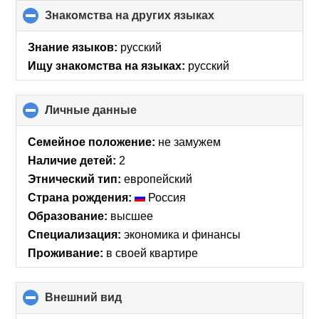
Знакомства на других языках
click
to
collapse
Знание языков:
русский
contents
Ищу знакомства на языках:
русский
Личные данные
click
to
collapse
Семейное положение:
не замужем
contents
Наличие детей:
2
Этнический тип:
европейский
Страна рождения:
Россия
Образование:
высшее
Специализация:
экономика и финансы
Проживание:
в своей квартире
Внешний вид
click
to