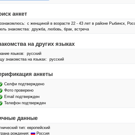
оиск анкет
ознакомлюсь:
с женщиной в возрасте 22 - 43 лет в районе Рыбинск, Рос
ель знакомства:
дружба, любовь, брак, встреча
накомства на других языках
нание языков: русский
щу знакомства на языках: русский
ерификация анкеты
Селфи подтверждено
Фото проверено
Email подтвержден
Телефон подтвержден
ичные данные
тнический тип: европейский
трана рождения:
Россия