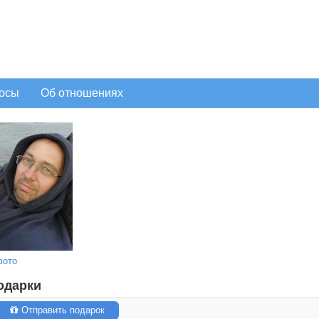
осы
Об отношениях
фото
одарки
Отправить подарок