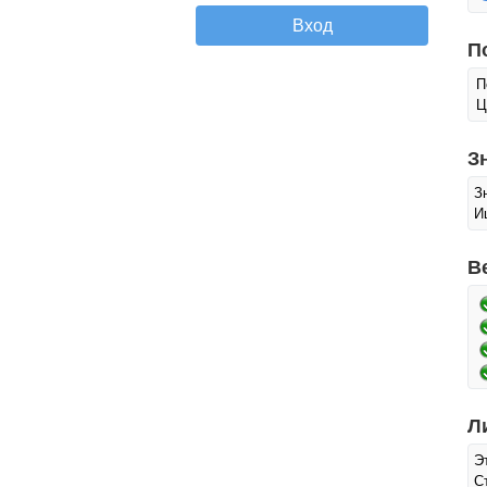
П
П
Ц
З
З
И
В
Л
Э
С