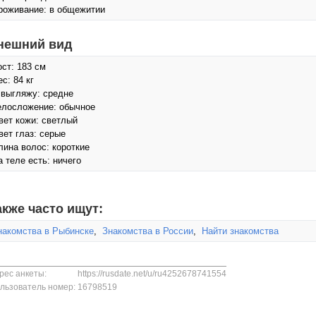
роживание: в общежитии
нешний вид
ост: 183 см
с: 84 кг
 выгляжу: средне
елосложение: обычное
вет кожи: светлый
вет глаз: серые
лина волос: короткие
а теле есть: ничего
акже часто ищут:
накомства в Рыбинске
,
Знакомства в России
,
Найти знакомства
рес анкеты:
https://rusdate.net/u/ru4252678741554
льзователь номер:
16798519