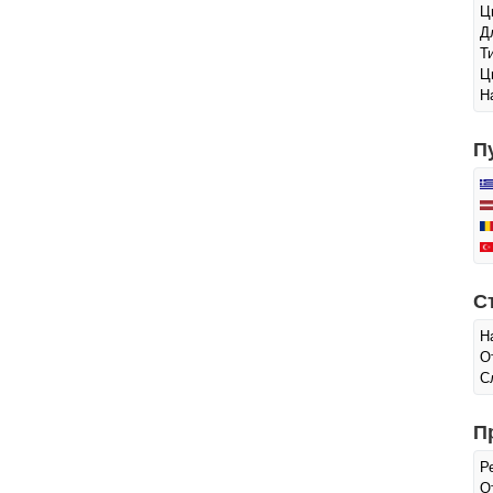
Ц
Д
Т
Ц
Н
П
С
Н
О
С
П
Р
О