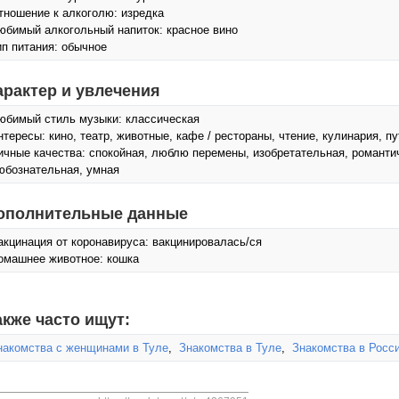
тношение к алкоголю: изредка
юбимый алкогольный напиток: красное вино
ип питания: обычное
арактер и увлечения
юбимый стиль музыки: классическая
нтересы: кино, театр, животные, кафе / рестораны, чтение, кулинария, п
ичные качества: спокойная, люблю перемены, изобретательная, романтич
юбознательная, умная
ополнительные данные
акцинация от коронавируса: вакцинировалась/ся
омашнее животное: кошка
акже часто ищут:
накомства с женщинами в Туле
,
Знакомства в Туле
,
Знакомства в Росс