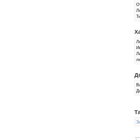
О
Л
Т
Х
Л
И
Л
л
Д
В
Д
Т
З