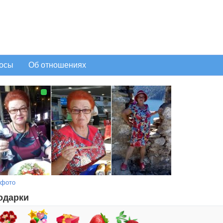
осы
Об отношениях
 фото
одарки