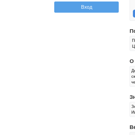
П
П
Ц
О
Д
с
ч
З
З
И
В