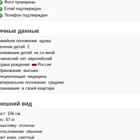
Фото проверены
Email подтвержден
Телефон подтвержден
ичные данные
емейное положение: вдова
аличие детей: 2
роживание детей: не со мной
тнический тип: европейский
трана рождения:
Россия
бразование: высшее
пециализация: медицина
атериальное положение: среднее
роживание: в своей квартире
нешний вид
ост: 156 см
с: 67 кг
 выгляжу: отлично
елосложение: обычное
вет кожи: светлый