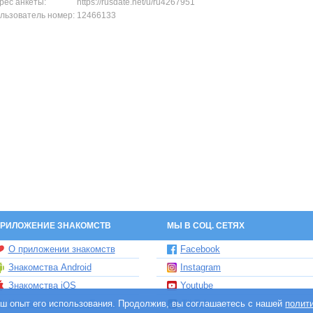
рес анкеты:
https://rusdate.net/u/ru4267951
льзователь номер:
12466133
РИЛОЖЕНИЕ ЗНАКОМСТВ
МЫ В СОЦ. СЕТЯХ
О приложении знакомств
Facebook
Знакомства Android
Instagram
Знакомства iOS
Youtube
ваш опыт его использования. Продолжив, вы соглашаетесь с нашей
Чат бот знакомств Елена
TikTok
полит