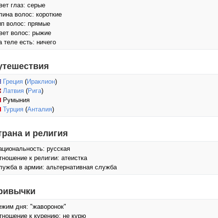
вет глаз: серые
лина волос: короткие
ип волос: прямые
вет волос: рыжие
а теле есть: ничего
утешествия
Греция
(
Ираклион
)
Латвия
(
Рига
)
Румыния
Турция
(
Анталия
)
трана и религия
ациональность: русская
тношение к религии: атеистка
лужба в армии: альтернативная служба
ривычки
ежим дня: "жаворонок"
тношение к курению: не курю