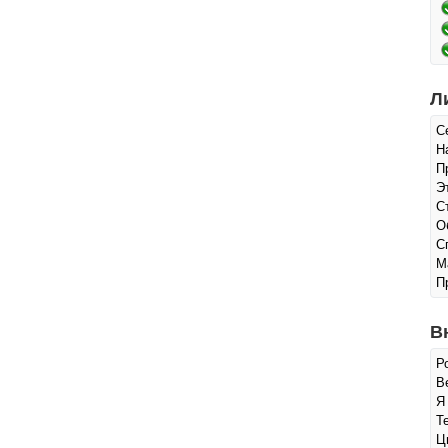
Л
С
Н
П
Э
С
О
С
М
П
В
Р
Ве
Я
Т
Ц