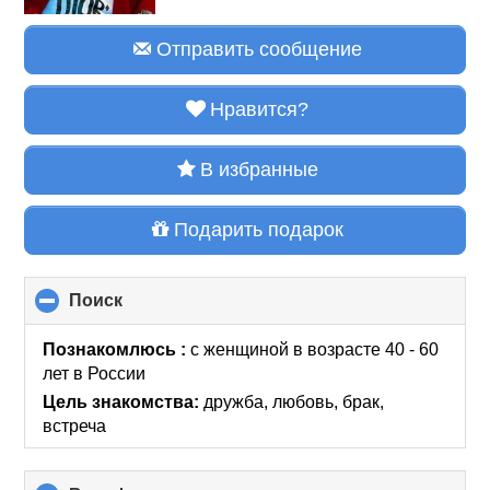
Отправить сообщение
Нравится?
В избранные
Подарить подарок
Поиск
click
to
collapse
Познакомлюсь :
с женщиной в возрасте 40 - 60
contents
лет
в России
Цель знакомства:
дружба, любовь, брак,
встреча