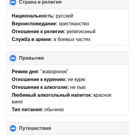
Страна и религия
click
to
collapse
Национальность:
русский
contents
Вероисповедание:
христианство
Отношение к религии:
религиозный
Служба в армии:
в боевых частях
Привычки
click
to
collapse
Режим дня:
"жаворонок"
contents
Отношение к курению:
не курю
Отношение к алкоголю:
не пью
Любимый алкогольный напиток:
красное
вино
Тип питания:
обычное
Путешествия
click
to