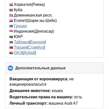
collapse
Хорватия(Риека)
contents
Куба
Доминиканская респ.
Египет(Шарм-эш-Шейх)
Греция
Индонезия(Денпасар)
ЮАР
Тайланд
(
Бангкок
)
Турция
(
Стамбул
)
ОАЭ
(
Дубай
)
Дополнительные данные
click
to
collapse
Вакцинация от коронавируса:
не
contents
вакцинировалась/ся
Домашнее животное:
кошка
Водительские права на машину:
есть
Личный транспорт:
машина Audi A7