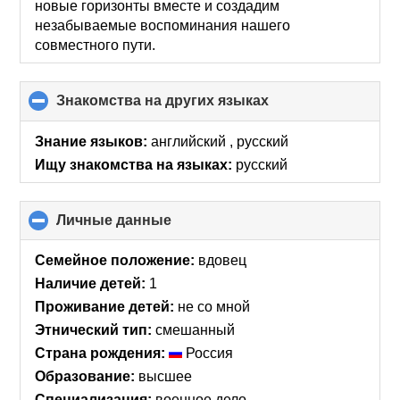
новые горизонты вместе и создадим
незабываемые воспоминания нашего
совместного пути.
Знакомства на других языках
click
to
collapse
Знание языков:
английский , русский
contents
Ищу знакомства на языках:
русский
Личные данные
click
to
collapse
Семейное положение:
вдовец
contents
Наличие детей:
1
Проживание детей:
не со мной
Этнический тип:
смешанный
Страна рождения:
Россия
Образование:
высшее
Специализация:
военное дело