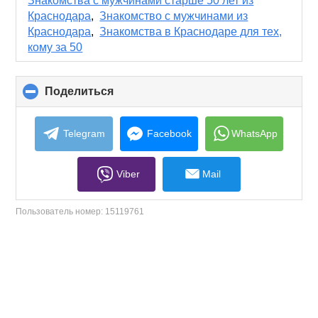
Знакомства с мужчинами старше 50 лет из
contents
Краснодара
,
Знакомство с мужчинами из
Краснодара
,
Знакомства в Краснодаре для тех,
кому за 50
Поделиться
click
to
collapse
contents
Telegram
Facebook
WhatsApp
Viber
Mail
Пользователь номер:
15119761