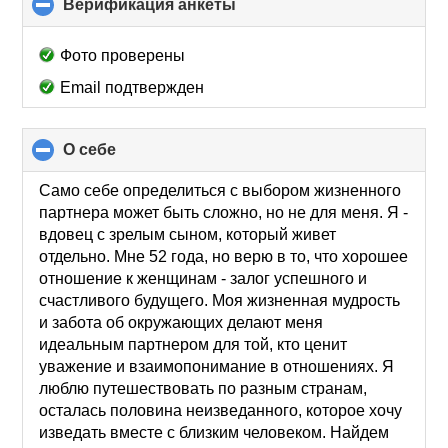
Верификация анкеты
click
to
collapse
Фото проверены
contents
Email подтвержден
О себе
click
to
collapse
Само себе определиться с выбором жизненного
contents
партнера может быть сложно, но не для меня. Я -
вдовец с зрелым сыном, который живет
отдельно. Мне 52 года, но верю в то, что хорошее
отношение к женщинам - залог успешного и
счастливого будущего. Моя жизненная мудрость
и забота об окружающих делают меня
идеальным партнером для той, кто ценит
уважение и взаимопонимание в отношениях. Я
люблю путешествовать по разным странам,
осталась половина неизведанного, которое хочу
изведать вместе с близким человеком. Найдем