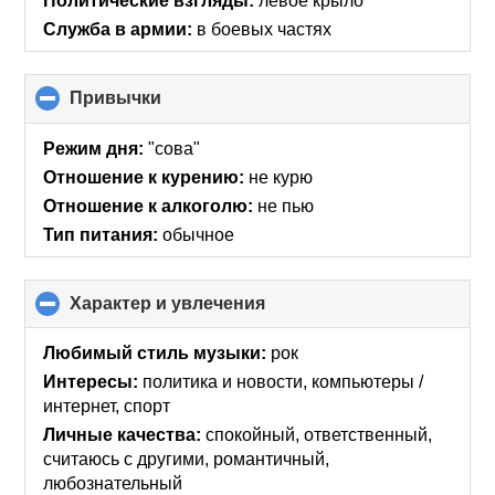
Политические взгляды:
левое крыло
Служба в армии:
в боевых частях
Привычки
click
to
collapse
Режим дня:
"сова"
contents
Отношение к курению:
не курю
Отношение к алкоголю:
не пью
Тип питания:
обычное
Характер и увлечения
click
to
collapse
Любимый стиль музыки:
рок
contents
Интересы:
политика и новости, компьютеры /
интернет, спорт
Личные качества:
спокойный, ответственный,
считаюсь с другими, романтичный,
любознательный