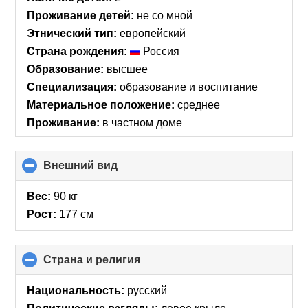
Проживание детей:
не со мной
Этнический тип:
европейский
Страна рождения:
Россия
Образование:
высшее
Специализация:
образование и воспитание
Материальное положение:
среднее
Проживание:
в частном доме
Внешний вид
click
to
collapse
Вес:
90 кг
contents
Рост:
177 см
Страна и религия
click
to
collapse
Национальность:
русский
contents