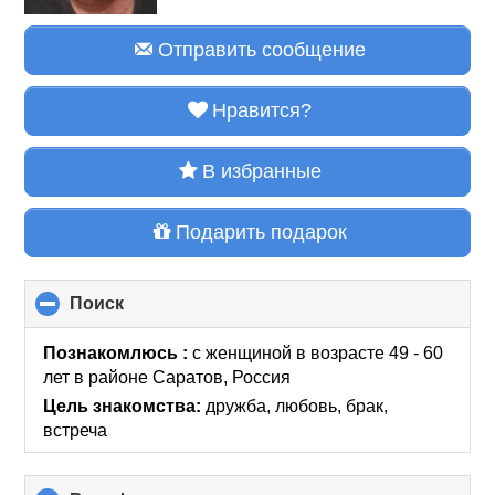
Отправить сообщение
Нравится?
В избранные
Подарить подарок
Поиск
click
to
collapse
Познакомлюсь :
с женщиной в возрасте 49 - 60
contents
лет
в районе
Саратов, Россия
Цель знакомства:
дружба, любовь, брак,
встреча