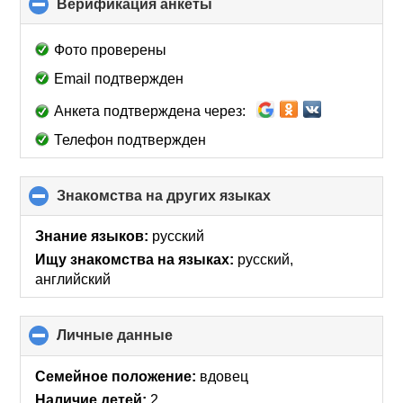
Верификация анкеты
click
to
collapse
Фото проверены
contents
Email подтвержден
Анкета подтверждена через:
Телефон подтвержден
Знакомства на других языках
click
to
collapse
Знание языков:
русский
contents
Ищу знакомства на языках:
русский,
английский
Личные данные
click
to
collapse
Семейное положение:
вдовец
contents
Наличие детей:
2