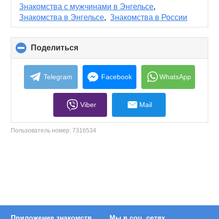
collapse
Знакомства с мужчинами в Энгельсе
,
contents
Знакомства в Энгельсе
,
Знакомства в России
Поделиться
click
to
collapse
contents
Telegram
Facebook
WhatsApp
Viber
Mail
Пользователь номер:
7316534
Приложение знакомств
Мы в соц. сетях