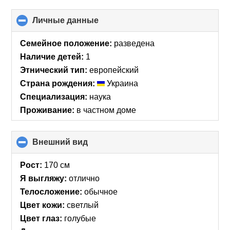
Личные данные
click
to
collapse
Семейное положение:
разведена
contents
Наличие детей:
1
Этнический тип:
европейский
Страна рождения:
Украина
Специализация:
наука
Проживание:
в частном доме
Внешний вид
click
to
collapse
Рост:
170 см
contents
Я выгляжу:
отлично
Телосложение:
обычное
Цвет кожи:
светлый
Цвет глаз:
голубые