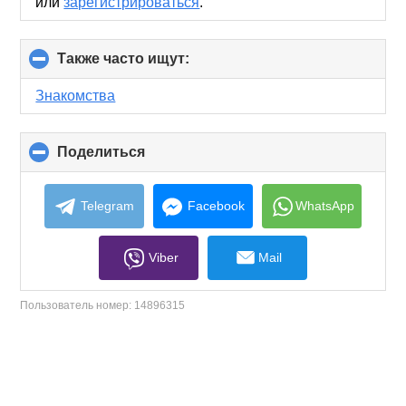
или
зарегистрироваться
.
Также часто ищут:
click
to
collapse
Знакомства
contents
Поделиться
click
to
collapse
contents
Telegram
Facebook
WhatsApp
Viber
Mail
Пользователь номер:
14896315