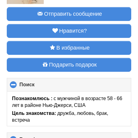
Отправить сообщение
Нравится?
В избранные
Подарить подарок
Поиск
click
to
collapse
Познакомлюсь :
с мужчиной в возрасте 58 - 66
contents
лет
в районе
Нью-Джерси, США
Цель знакомства:
дружба, любовь, брак,
встреча