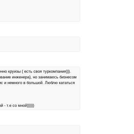
нно круизы ( есть своя туркомпания))).
ование инженера), но занимаюсь бизнесом
ис и немного в большой. Люблю кататься
 т.е со мной))))))