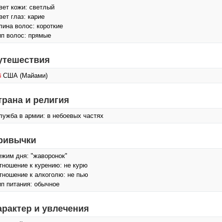
вет кожи: светлый
вет глаз: карие
лина волос: короткие
ип волос: прямые
утешествия
США (Майами)
трана и религия
лужба в армии: в небоевых частях
ривычки
ежим дня: "жаворонок"
тношение к курению: не курю
тношение к алкоголю: не пью
ип питания: обычное
арактер и увлечения