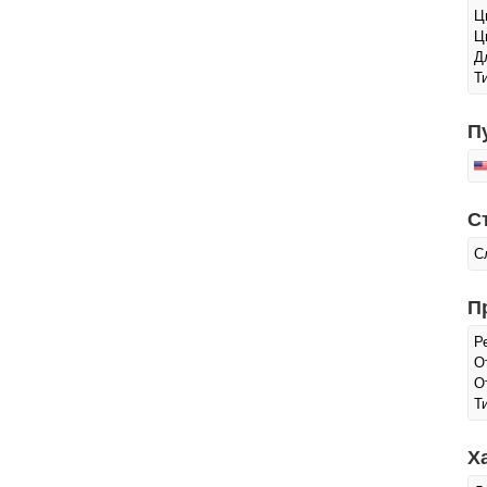
Ц
Ц
Д
Т
П
С
С
П
Р
О
О
Т
Х