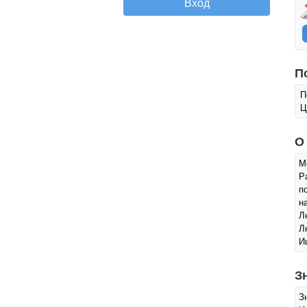
П
П
Ц
О
М
Р
п
н
Л
Л
И
З
З