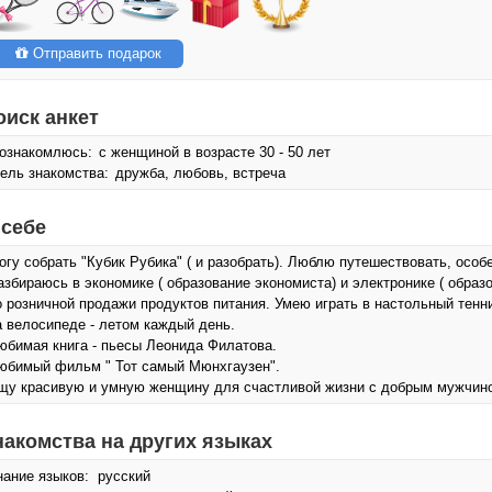
Отправить подарок
оиск анкет
ознакомлюсь:
с женщиной в возрасте 30 - 50 лет
ель знакомства:
дружба, любовь, встреча
 себе
огу собрать "Кубик Рубика" ( и разобрать). Люблю путешествовать, особе
азбираюсь в экономике ( образование экономиста) и электронике ( образ
о розничной продажи продуктов питания. Умею играть в настольный тенн
а велосипеде - летом каждый день.
юбимая книга - пьесы Леонида Филатова.
юбимый фильм " Тот самый Мюнхгаузен".
щу красивую и умную женщину для счастливой жизни с добрым мужчиной -
накомства на других языках
нание языков: русский