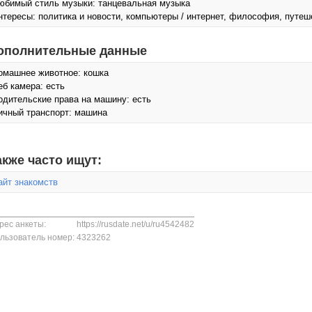
юбимый стиль музыки: танцевальная музыка
нтересы: политика и новости, компьютеры / интернет, философия, путеш
ополнительные данные
омашнее животное: кошка
еб камера: есть
одительские права на машину: есть
ичный транспорт: машина
акже часто ищут:
айт знакомств
рес анкеты:
https://rusdate.net/u/ru4542482
льзователь номер:
4323262