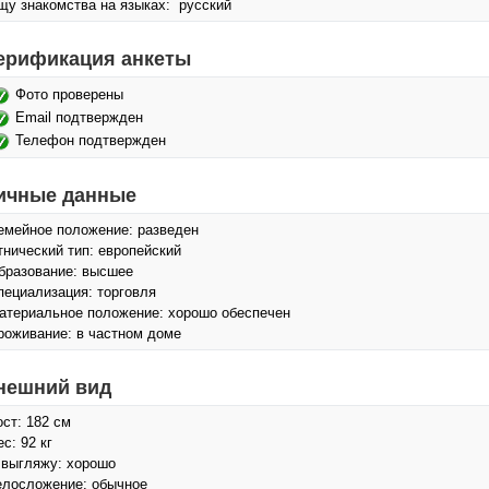
щу знакомства на языках: русский
ерификация анкеты
Фото проверены
Email подтвержден
Телефон подтвержден
ичные данные
емейное положение: разведен
тнический тип: европейский
бразование: высшее
пециализация: торговля
атериальное положение: хорошо обеспечен
роживание: в частном доме
нешний вид
ост: 182 см
с: 92 кг
 выгляжу: хорошо
елосложение: обычное