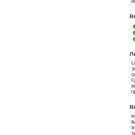
И
В
Л
С
Э
О
С
М
П
В
Р
Ве
Я
Т