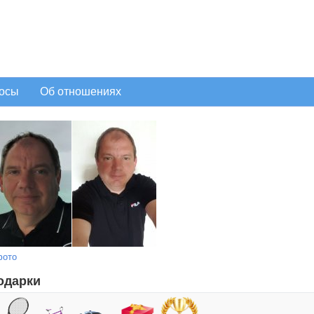
осы
Об отношениях
фото
одарки