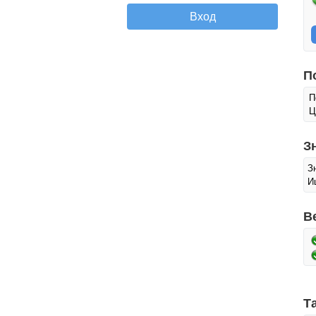
П
П
Ц
З
З
И
В
Т