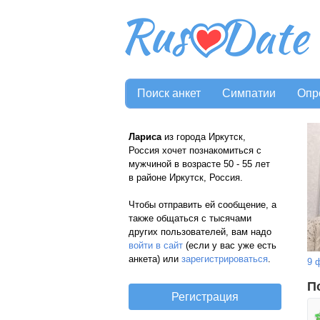
Поиск анкет
Симпатии
Опр
Лариса
из города Иркутск,
Россия хочет познакомиться с
мужчиной в возрасте 50 - 55 лет
в районе Иркутск, Россия.
Чтобы отправить ей сообщение, а
также общаться с тысячами
других пользователей, вам надо
войти в сайт
(если у вас уже есть
анкета) или
зарегистрироваться
.
9 
П