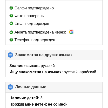
to
collapse
Селфи подтверждено
contents
Фото проверены
Email подтвержден
Анкета подтверждена через:
Телефон подтвержден
Знакомства на других языках
click
to
collapse
Знание языков:
русский
contents
Ищу знакомства на языках:
русский, арабский
Личные данные
click
to
collapse
Наличие детей:
3
contents
Проживание детей:
не со мной