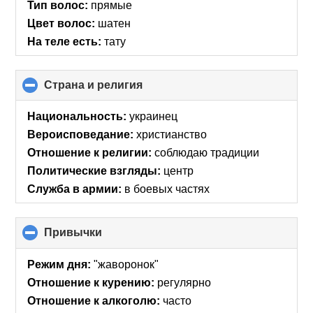
Тип волос:
прямые
Цвет волос:
шатен
На теле есть:
тату
Страна и религия
click
to
collapse
Национальность:
украинец
contents
Вероисповедание:
христианство
Отношение к религии:
соблюдаю традиции
Политические взгляды:
центр
Служба в армии:
в боевых частях
Привычки
click
to
collapse
Режим дня:
"жаворонок"
contents
Отношение к курению:
регулярно
Отношение к алкоголю:
часто