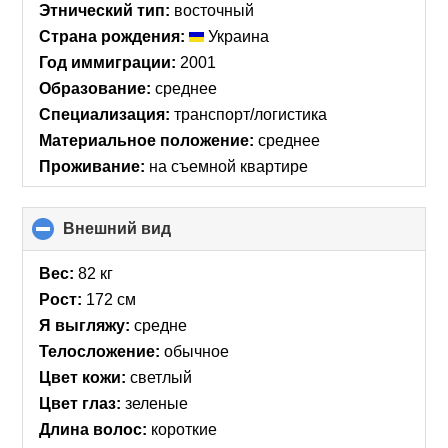
Этнический тип:
восточный
Страна рождения:
Украина
Год иммиграции:
2001
Образование:
среднее
Специализация:
транспорт/логистика
Материальное положение:
среднее
Проживание:
на съемной квартире
Внешний вид
click
to
collapse
Вес:
82 кг
contents
Рост:
172 см
Я выгляжу:
средне
Телосложение:
обычное
Цвет кожи:
светлый
Цвет глаз:
зеленые
Длина волос:
короткие