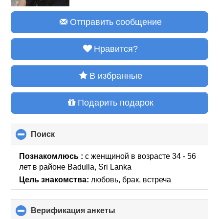
Отправить сообщение
Нравится?
В избранные
Подарить подарок
Поиск
click
to
collapse
Познакомлюсь :
с женщиной в возрасте 34 - 56
contents
лет
в районе
Badulla, Sri Lanka
Цель знакомства:
любовь, брак, встреча
Верификация анкеты
click