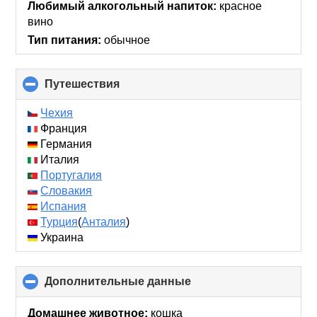
Любимый алкогольный напиток:
красное
вино
Тип питания:
обычное
Путешествия
click
to
collapse
Чехия
contents
Франция
Германия
Италия
Португалия
Словакия
Испания
Турция
(
Анталия
)
Украина
Дополнительные данные
click
to
collapse
Домашнее животное:
кошка