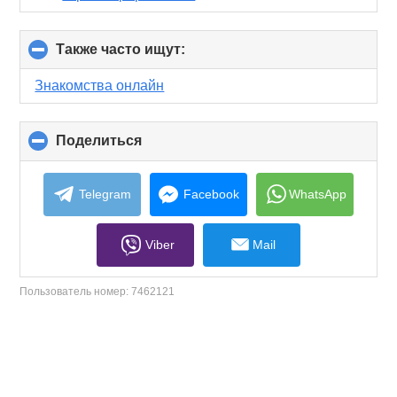
Также часто ищут:
click
to
collapse
Знакомства онлайн
contents
Поделиться
click
to
collapse
contents
Telegram
Facebook
WhatsApp
Viber
Mail
Пользователь номер:
7462121